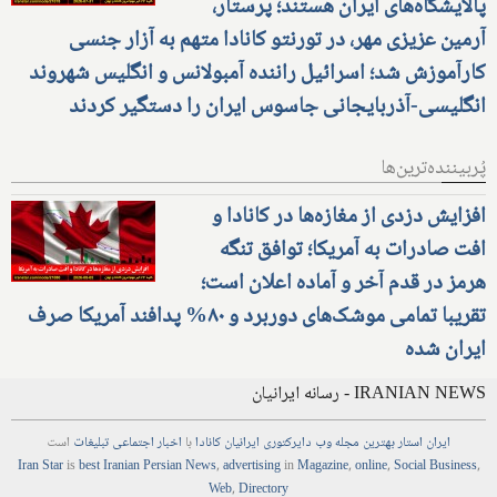
پالایشگاه‌های ایران هستند؛ پرستار،
آرمین عزیزی مهر، در تورنتو کانادا متهم به آزار جنسی
کارآموزش شد؛ اسرائیل راننده آمبولانس و انگلیس شهروند
انگلیسی-آذربایجانی جاسوس ایران را دستگیر کردند
پُربیننده‌ترین‌ها
افزایش دزدی از مغازه‌ها در کانادا و
افت صادرات به آمریکا؛ توافق تنگه
هرمز در قدم آخر و آماده اعلان است؛
تقریبا تمامی موشک‌های دوربرد و ۸۰% پدافند آمریکا صرف
ایران شده
IRANIAN NEWS - رسانه ایرانیان
ایران استار
بهترین
مجله
وب
دایرکتوری
ایرانیان کانادا
با
اخبار
اجتماعی
تبلیغات
است
Iran Star
is
best Iranian Persian
News
,
advertising
in
Magazine
,
online
,
Social Business
,
Web
,
Directory