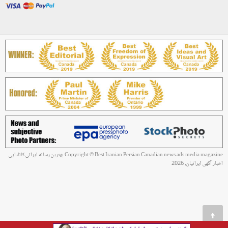
Copyright © Best Iranian Persian Canadian news ads media magazine بهترین رسانه ایرانی کانادایی
اخبار آگهی ایرانیان, 2026