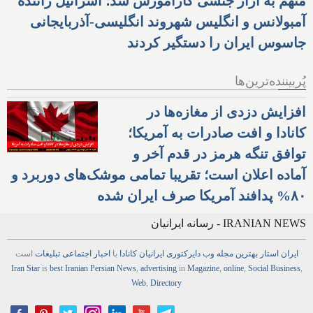
متهم به آزار جنسی کارآموزش شد؛ اسرائیل راننده
آمبولانس و انگلیس شهروند انگلیسی-آذربایجانی
جاسوس ایران را دستگیر کردند
پُربیننده‌ترین‌ها
افزایش دزدی از مغازه‌ها در
کانادا و افت صادرات به آمریکا؛
توافق تنگه هرمز در قدم آخر و
آماده اعلان است؛ تقریبا تمامی موشک‌های دوربرد و
۸۰% پدافند آمریکا صرف ایران شده
IRANIAN NEWS - رسانه ایرانیان
ایران استار
بهترین
مجله
وب
دایرکتوری
ایرانیان کانادا
با
اخبار
اجتماعی
تبلیغات
است
Iran Star
is
best Iranian Persian
News
,
advertising
in
Magazine
,
online
,
Social Business
,
Web
,
Directory