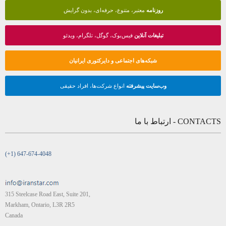
روزنامه
معتبر، متنوع، حرفه‌ای، بدون گرایش
تبلیغات آنلاین
فیس‌بوک، گوگل، تلگرام، ویدئو
شبکه‌های اجتماعی و دایرکتوری ایرانیان
وب‌سایت پیشرفته
انواع شرکت‌ها، افراد حقیقی
CONTACTS - ارتباط با ما
(+1) 647-674-4048
315 Steelcase Road East, Suite 201,
Markham, Ontario, L3R 2R5
Canada