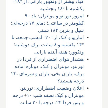
کبک بیشتر از ونکوور بارانی: از °۱۸-
یکشنبه تا °۱۸ پنجشنبه
امروز تورنتو و مونترال: باد ۹۰
کیلومتر در ساعتی؛ دمای ۱۷ درجه‌ای؛
سیل و بنزین ۱۸۴ سنتی
انتاریو و کبک از °۲۰- امشب جمعه، تا
°۱۴ یکشنبه و ۸ سانت برف دوشنبه؛
ونکوور: هفته آینده بارانی
هشدار هوای اضطراری از فردا در
تورنتو، مونترال و کبک: دوباره آماده
برف، باران یخی، باران و سرمای -۲۲
درجه هستید؟
اعلان وضعیت اضطراری: تورنتو،
مونترال و کبک نصفه شب ۱۰+ درجه
و پس فردا ۲۲- درجه با ۲۰ سانت