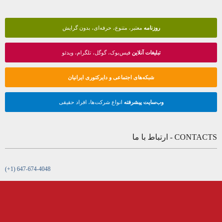
روزنامه
معتبر، متنوع، حرفه‌ای، بدون گرایش
تبلیغات آنلاین
فیس‌بوک، گوگل، تلگرام، ویدئو
شبکه‌های اجتماعی و دایرکتوری ایرانیان
وب‌سایت پیشرفته
انواع شرکت‌ها، افراد حقیقی
CONTACTS - ارتباط با ما
(+1) 647-674-4048
315 Steelcase Road East, Suite 201,
Markham, Ontario, L3R 2R5