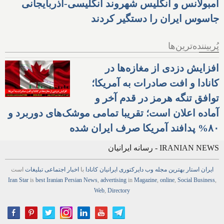
آمبولانس و انگلیس شهروند انگلیسی-آذربایجانی
جاسوس ایران را دستگیر کردند
پُربیننده‌ترین‌ها
افزایش دزدی از مغازه‌ها در
کانادا و افت صادرات به آمریکا؛
توافق تنگه هرمز در قدم آخر و
آماده اعلان است؛ تقریبا تمامی موشک‌های دوربرد و
۸۰% پدافند آمریکا صرف ایران شده
IRANIAN NEWS - رسانه ایرانیان
ایران استار
بهترین
مجله
وب
دایرکتوری
ایرانیان کانادا
با
اخبار
اجتماعی
تبلیغات
است
Iran Star
is
best Iranian Persian
News
,
advertising
in
Magazine
,
online
,
Social Business
,
Web
,
Directory