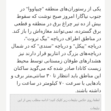
یکی از رستوران‌های منطقه "چیپاووا" در
جنوب نیاگارا امروز صبح نوشت که سقوط
بیش از ده تیر چراغ برق در منطقه و قطعی
برق گسترده، نمی‌توانند مغازه‌اش را باز کند.
در مناطق اطراف دریاچه "بیگ تروت"،
دریاچه "پیکل" و دریاچه "سندی" که در شمال
دریاچه‌های بزرگ در انتاریو قرار دارند نیز
هشدارهای طوفان زمستانی توسط محیط
زیست کانادا صادر شده که می‌گوید ساکنان
این مناطق باید انتظار تا ۳۰ سانتی‌متر برف و
بادهایی با سرعت ۷۰ کیلومتر در ساعت را
داشته باشند.
لطفا روی عکس تبلیغات زیر کلیک کنید؛ ادامه مطلب پس از این
تبلیغات