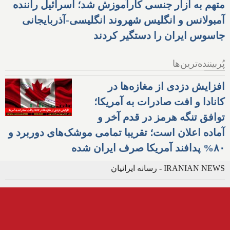
متهم به آزار جنسی کارآموزش شد؛ اسرائیل راننده
آمبولانس و انگلیس شهروند انگلیسی-آذربایجانی
جاسوس ایران را دستگیر کردند
پُربیننده‌ترین‌ها
افزایش دزدی از مغازه‌ها در
کانادا و افت صادرات به آمریکا؛
توافق تنگه هرمز در قدم آخر و
آماده اعلان است؛ تقریبا تمامی موشک‌های دوربرد و
۸۰% پدافند آمریکا صرف ایران شده
IRANIAN NEWS - رسانه ایرانیان
ایران استار
بهترین
مجله
وب
دایرکتوری
ایرانیان کانادا
با
اخبار
اجتماعی
تبلیغات
است
Iran Star
is
best Iranian Persian
News
,
advertising
in
Magazine
,
online
,
Social Business
,
Web
,
Directory