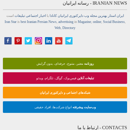
IRANIAN NEWS - رسانه ایرانیان
ایران استار
بهترین
مجله
وب
دایرکتوری
ایرانیان کانادا
با
اخبار
اجتماعی
تبلیغات
است
Iran Star
is
best Iranian Persian
News
,
advertising
in
Magazine
,
online
,
Social Business
,
Web
,
Directory
روزنامه
معتبر، متنوع، حرفه‌ای، بدون گرایش
تبلیغات آنلاین
فیس‌بوک، گوگل، تلگرام، ویدئو
شبکه‌های اجتماعی و دایرکتوری ایرانیان
وب‌سایت پیشرفته
انواع شرکت‌ها، افراد حقیقی
CONTACTS - ارتباط با ما