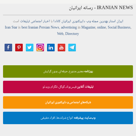
IRANIAN NEWS - رسانه ایرانیان
ایران استار
بهترین
مجله
وب
دایرکتوری
ایرانیان کانادا
با
اخبار
اجتماعی
تبلیغات
است
Iran Star
is
best Iranian Persian
News
,
advertising
in
Magazine
,
online
,
Social Business
,
Web
,
Directory
روزنامه
معتبر، متنوع، حرفه‌ای، بدون گرایش
تبلیغات آنلاین
فیس‌بوک، گوگل، تلگرام، ویدئو
شبکه‌های اجتماعی و دایرکتوری ایرانیان
وب‌سایت پیشرفته
انواع شرکت‌ها، افراد حقیقی