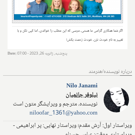
اگر شما همکاری گرامی ما هستی، مرسی که این مطلب را خواندی، اما کپی نکن و با
تغییر به نام خودت نزن، خودت زحمت بکش!
پنج‌شنبه, ژانویه 26, 2023 - 07:00
:
Date
درباره نویسنده/هنرمند
Nilo Janami
نیلوفر جانمیان
نویسنده، مترجم و ویرایشگر متون است
niloofar_1361@yahoo.com
ویراستار اول: آرش مقدم؛ ویراستار نهایی: پر ابراهیمی -
ویراستاری موقت: عباس حسنلو