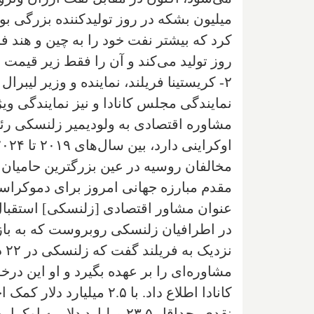
روز تولید می‌کند و آن را فقط زیر قیمت 
۲- کریستینا فریلند، نماینده و وزیر لیبرا
نمایندگی مجلس کانادا و نیز نمایندگی ویژه
مشاوره اقتصادی به ولودیمیر زلنسکی رئ
مخالفان روسیه در عین بزرگترین حامیان 
مقدم مبارزه جهانی امروز برای دموکرا
عنوان مشاور اقتصادی [زلنسکی] استقبال 
در اطرافیان زلنسکی روبروست که به باز
نز
مشاوره‌ای را بر عهده بگیرد و او این
کانادا اطلاع داد. با ۲.۵ م
نقدی، حداقل ۲۳.۵ میلیارد دلار به اوکراین کمک مالی کرده است.