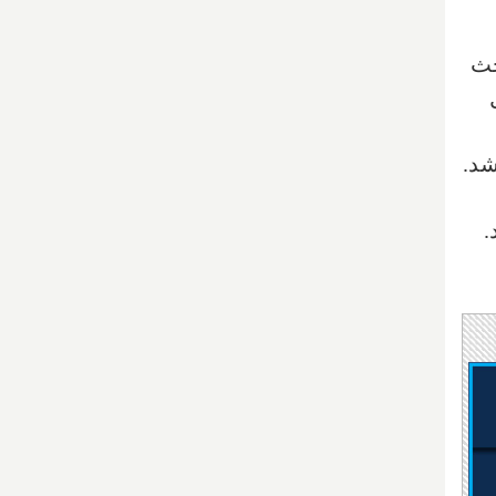
حث
شد.
ند.