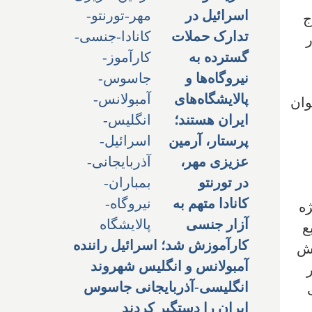
اسرائیل در
ستخراج
تدارک حملات
ت در
گسترده به
نیروگاه‌ها و
پالایشگاه‌های
وان
ایران هستند؛
پرستار، آرمین
عزیزی مهر،
در تورنتو
کانادا متهم به
ژه
آزار جنسی
ع
کارآموزش شد؛ اسرائیل راننده
 نقش
آمبولانس و انگلیس شهروند
انگلیسی-آذربایجانی جاسوس
ت
ایران را دستگیر کردند