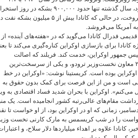
میلیون بشکه در روز تولیدکننده بزرگی بود، سال گذشته تنها حدود ۹۰۰,۰۰۰ بشکه در روز ا
کرد که بیشتر نفت خود را به چین و هند فروخت، در حالی که کانادا بیش از ۵ میلیون بشکه نف
به آمریکا می‌فروشد.
ل قدیمی فدرال کانادا می‌گوید که در «هفته‌های آینده» از
 کانادا برای بازسازی اوکراین کناره‌گیری می‌کند تا بعن
یس جمهور اوکراین، خدمت کند. فریلند که اصالت
اوکراینی دارد، بین سال‌های ۲۰۱۹ تا ۲۰۲۴ معاون نخست‌وزیر ترودو، و یکی از سرسخت‌ترین
اوکراین بوده است. کریستینا نوشت: «اوکراین در خط
سی است و من از این فرصت برای کمک بدون حقوق به
می‌کنم». اوکراین با بحران شدید فساد اقتصادی به وی
داشت مقام‌های عالی‌رتبه کشور انجامیده است. یک منب
دیک به فریلند گفت که زلنسکی در ۲۲ دسامبر، زمانی که او در اوکراین بود، از او خواست تا
 درخواست را در شب کریسمس به مارک کارنی نخست وزیر
یلیارد دلار کمک اخیر، کانادا علاوه بر اهداء میلیاردها دلار سلاح، و اعتبارا