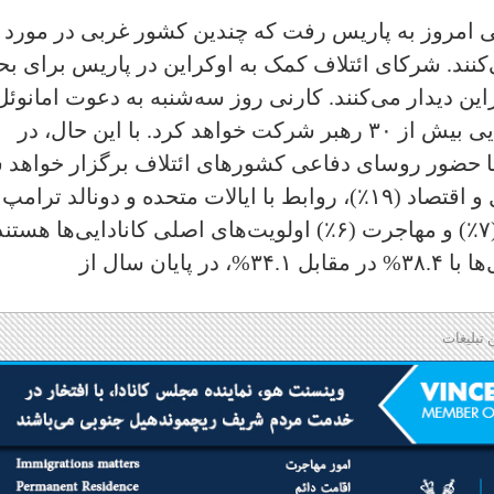
لی امروز به پاریس رفت که چندین کشور غربی در مورد
کنند. شرکای ائتلاف کمک به اوکراین در پاریس برای ب
ن دیدار می‌کنند. کارنی روز سه‌شنبه به دعوت امانوئل
مکرون، رئیس‌جمهور فرانسه، در گردهمایی بیش از ۳۰ رهبر شرکت خواهد کرد. با این حال، در
 با حضور روسای دفاعی کشورهای ائتلاف برگزار خواهد 
۴- نظرسنجی نانوس نشان داد که اشتغال و اقتصاد (۱۹٪)، روابط با ایالات متحده و دونالد ترامپ
(۱۰٪)، تورم (۸٪)، مراقبت‌های بهداشتی (۷٪) و مهاجرت (۶٪) اولویت‌های اصلی کانادایی‌ها هست
نظرسنجی نانوس نشان می‌دهد که لیبرال‌ها با ۳۸.۴% در مقابل ۳۴.۱%، در پایان سال از
 تبلیغات