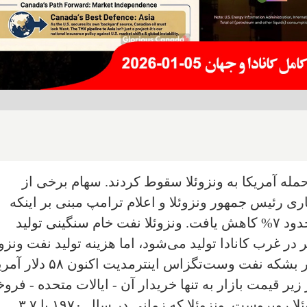
مله آمریکا به ونزوئلا سقوط کردند. سهام برخی از
ی رئیس جمهور ونزوئلا و اعلام ترامپ مبنی بر اینکه
کنترل نفت ونزوئلا را به دست می‌گیرد، حدود ۷% کاهش یافت. ونزوئلا نفت خام سنگینی تولید
ر غرب کانادا تولید می‌شود، اما هزینه تولید نفت ونزوئ
بسیار پایین‌تر از نفت کاناداست. قیمت هر بشکه نفت وست‌تگزاس اینترمدیت ا
فت کانادا که اکنون حدود ۲۰ دلار زیر قیمت بازار به تنها خریدار آن - ایالات متحده - فر
می‌شود، اکنون در مقابل نفت ارزان ونزوئلا روبروست. ونزوئلا که زمانی در سال ۱۹۷۰ با ۳.۷