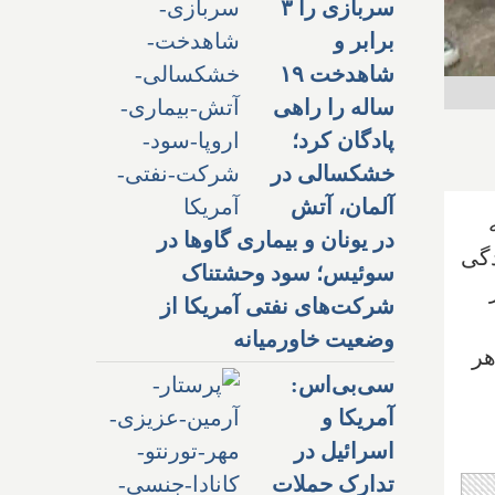
سربازی را ۳
برابر و
شاهدخت ۱۹
ساله را راهی
پادگان کرد؛
خشکسالی در
آلمان، آتش
ه
در یونان و بیماری گاوها در
دگی
سوئیس؛ سود وحشتناک
دلار
شرکت‌های نفتی آمریکا از
وضعیت خاورمیانه
ی هر
سی‌بی‌اس:
آمریکا و
اسرائیل در
تدارک حملات