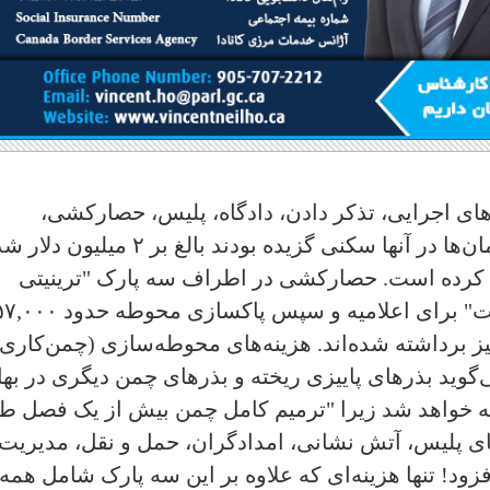
ه‌های اجرایی، تذکر دادن، دادگاه، پلیس، حصارکشی،
اعلامیه‌ها و چمن‌کاری ۳ پارکی که بی‌خانمان‌ها در آنها سکنی گزیده بودند بالغ بر ۲ میلی
 کرده است. حصاركشی در اطراف سه پارک "ترینیتی
بل‌وودز"، "الکساندرا" و "استادیوم لامپورت" برای اعلامیه و سپس پاكس
یز برداشته شده‌اند. هزینه‌های محوطه‌سازی (چمن‌کاری)
 شهرداری می‌گوید بذرهای پاییزی ریخته و بذرهای چمن دیگری در بها
ددا ریخته خواهد شد زیرا "ترمیم کامل چمن بیش از یک فصل 
‌های پلیس، آتش نشانی، امدادگران، حمل و نقل، مدیریت
افزود! تنها هزینه‌ای که علاوه بر این سه پارک شامل همه