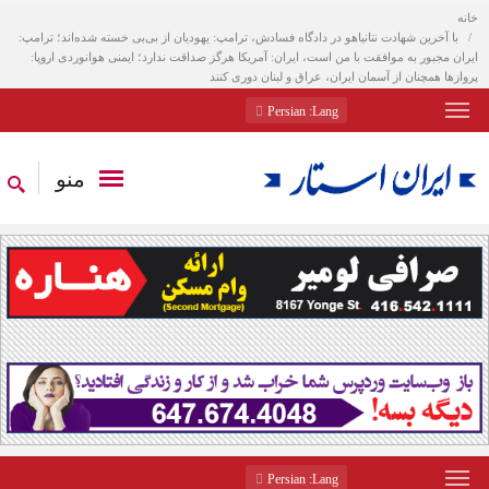
خانه
با آخرین شهادت نتانیاهو در دادگاه فسادش، ترامپ: یهودیان از بی‌بی خسته شده‌اند؛ ترامپ:
ایران مجبور به موافقت با من است، ایران: آمریکا هرگز صداقت ندارد؛ ایمنی هوانوردی اروپا:
پروازها همچنان از آسمان ایران، عراق و لبنان دوری کنند
: Persian
Lang
منو
: Persian
Lang