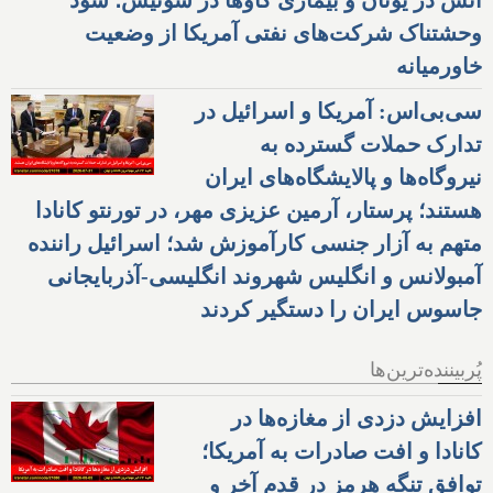
۸۰% پدافند آمریکا صرف ایران شده
دانمارک سربازی را ۳ برابر و
شاهدخت ۱۹ ساله را راهی
پادگان کرد؛ خشکسالی در آلمان،
آتش در یونان و بیماری گاوها در سوئیس؛ سود
وحشتناک شرکت‌های نفتی آمریکا از وضعیت
خاورمیانه
سی‌بی‌اس: آمریکا و اسرائیل در
تدارک حملات گسترده به
نیروگاه‌ها و پالایشگاه‌های ایران
هستند؛ پرستار، آرمین عزیزی مهر، در تورنتو کانادا
متهم به آزار جنسی کارآموزش شد؛ اسرائیل راننده
آمبولانس و انگلیس شهروند انگلیسی-آذربایجانی
جاسوس ایران را دستگیر کردند