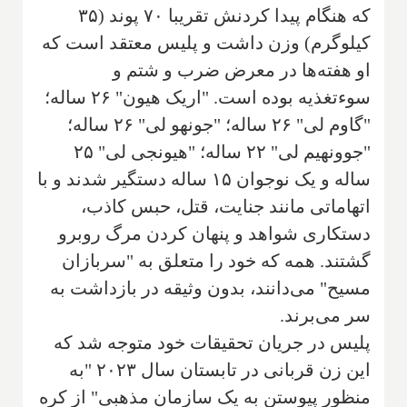
که هنگام پیدا کردنش تقریبا ۷۰ پوند (۳۵
کیلوگرم) وزن داشت و پلیس معتقد است که
او هفته‌ها در معرض ضرب و شتم و
سوءتغذیه بوده است. "اریک هیون" ۲۶ ساله؛
"گاوم لی" ۲۶ ساله؛ "جونهو لی" ۲۶ ساله؛
"جوونهیم لی" ۲۲ ساله؛ "هیونجی لی" ۲۵
ساله و یک نوجوان ۱۵ ساله دستگیر شدند و با
اتهاماتی مانند جنایت، قتل، حبس کاذب،
دستکاری شواهد و پنهان کردن مرگ روبرو
گشتند. همه که خود را متعلق به "سربازان
مسیح" می‌دانند، بدون وثیقه در بازداشت به
سر می‌برند.
پلیس در جریان تحقیقات خود متوجه شد که
این زن قربانی در تابستان سال ۲۰۲۳ "به
منظور پیوستن به یک سازمان مذهبی" از کره