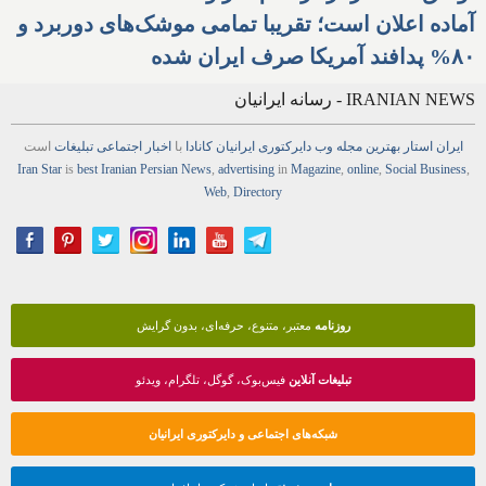
پُربیننده‌ترین‌ها
افزایش دزدی از مغازه‌ها در
کانادا و افت صادرات به آمریکا؛
توافق تنگه هرمز در قدم آخر و
آماده اعلان است؛ تقریبا تمامی موشک‌های دوربرد و
۸۰% پدافند آمریکا صرف ایران شده
IRANIAN NEWS - رسانه ایرانیان
ایران استار
بهترین
مجله
وب
دایرکتوری
ایرانیان کانادا
با
اخبار
اجتماعی
تبلیغات
است
Iran Star
is
best Iranian Persian
News
,
advertising
in
Magazine
,
online
,
Social Business
,
Web
,
Directory
روزنامه
معتبر، متنوع، حرفه‌ای، بدون گرایش