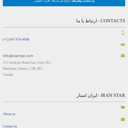
تبلیغات آنلاین
فیس‌بوک، گوگل، تلگرام، ویدئو
شبکه‌های اجتماعی و دایرکتوری ایرانیان
وب‌سایت پیشرفته
انواع شرکت‌ها، افراد حقیقی
CONTACTS - ارتباط با ما
(+1) 647-674-4048
315 Steelcase Road East, Suite 201,
Markham, Ontario, L3R 2R5
Canada