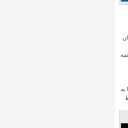
ان
همه
به
ط