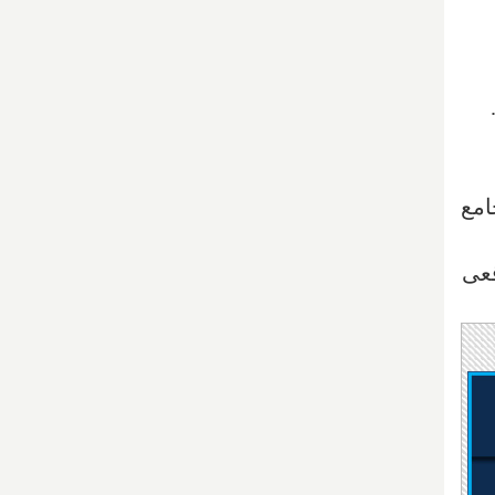
امع
قعی