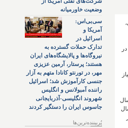
شرکت‌های نفتی آمریکا از
وضعیت خاورمیانه
سی‌بی‌اس:
ی،
آمریکا و
اسرائیل در
تدارک حملات گسترده به
در
نیروگاه‌ها و پالایشگاه‌های ایران
هستند؛ پرستار، آرمین عزیزی
مهر، در تورنتو کانادا متهم به آزار
از
جنسی کارآموزش شد؛ اسرائیل
راننده آمبولانس و انگلیس
شهروند انگلیسی-آذربایجانی
سفارت برای گرفتن ویزا را کاهش داده است. والدین ما تا ۱۰ سال
جاسوس ایران را دستگیر کردند
نند به دفعات، مادامی که هر بار اقامت آنها بیش از ۲ سال
پُربیننده‌ترین‌ها