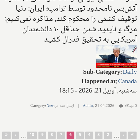
آتش‌بس نامحدود توسط ترامپ؛ ایران: دنیا
توقیف کشتی را محکوم کند، مذاکره نمی‌کنیم؛
مرگ و ناپدید شدن حداقل ۱۰ دانشمندان
آمریکایی به تحقیق فدرال کشید
Sub-Category
:
Daily
Happened at
:
Canada
سه‌شنبه, آوریل 21, 2026 - 18:15
0 دیدگاه
21.04.2026
,
Admin
|
ارسال شده در
News
:
Category
صفحه‌ها
…
…
10
9
8
7
6
5
4
3
2