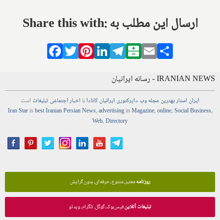
Share this with: ارسال این مطلب به
Facebook
Twitter
Pinterest
LinkedIn
Telegram
Balatarin
Email
Share
IRANIAN NEWS - رسانه ایرانیان
ایران استار
بهترین
مجله
وب
دایرکتوری
ایرانیان کانادا
با
اخبار
اجتماعی
تبلیغات
است
Iran Star
is
best Iranian Persian
News
,
advertising
in
Magazine
,
online
,
Social Business
,
Web
,
Directory
روزنامه
معتبر، متنوع، حرفه‌ای، بدون گرایش
تبلیغات آنلاین
فیس‌بوک، گوگل، تلگرام، ویدئو