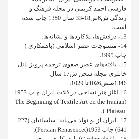
فارسی‌ احمد کریمی‌ در مجله فرهنگ و
زندگی ش6ص18-33 سال 1350 چاپ شده
است‌.
13- درفش‌ها، پلاکاردها و نشانه‌ها‌.
14- منسوجات عصر اسلامی (باهمکاری )
چاپ 1995.
‌15- بافته‌های ‌عصر صفوی‌ ترجمه پرویز ناتل
خانلری مجله‌ سخن ش17 سال
1346صص1026تا 1029.
16-آغاز هنر نساجی در فلات ایران چاپ 1953
The Beginning of Textile Art on the Iranian
(
).
Plateau
‌17- ایران از نو تولد می‌یابد‌: ساسانیان (227-
641) چاپ 1953(
Persian Renasencet
).
‌18- باغ‌ها(
Gardens
) با همکاری پروفسور پوپ.