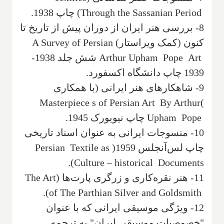
Through the Sassanian Period
) چاپ 1938.
‌8- بررسی هنر ایران از دوران پیش از تاریخ تا
کنون (کمک ویراستار‌)
A Survey of Persian
Art
Arthur Upham Pope
شش جلد 1938-
1939‌ چاپ دانشگاه اکسفورد‌.
9- شاهکارهای هنر ایرانی (با همکاری
Masterpiece s of Persian Art By Arthur
)
Upham Pope
چاپ نیویورک 1945‌.
10- منسوجات ایرانی به عنوان اسناد تاریخی‌
چاپ لس‌آنجلس 1959(
Persian Textile as
)‌.
Culture – historical Documents
11- هنر نقره‌کاری و زرگری پارت‌ها (
The Art
).
of The Parthian Silver and Goldsmith
12- ویژگی موسیقی ایرانی که با عنوان
"خصوصیات موسیقی ایران" به ترجمه