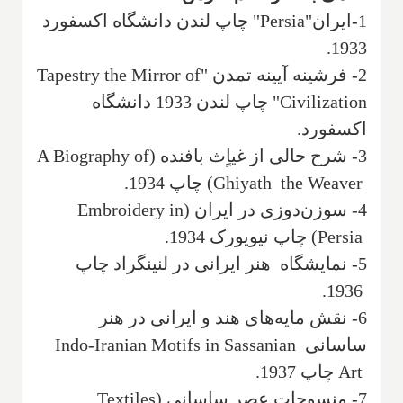
1-ایران"
Persia
"‌ چاپ لندن دانشگاه اکسفورد
1933.
2- فرشینه آیینه تمدن "
Tapestry the Mirror of
Civilization
" چاپ‌ لندن 1933 دانشگاه
اکسفورد.
3- شرح حالی از غیاٍث‌ بافنده (
A Biography of
‌Ghiyath the Weaver
) چاپ 1934.
4- سوزن‌دوزی در ایران (
Embroidery in
Persia
) چاپ نیویورک 1934.
5- نمایشگاه هنر ایرانی در لنینگراد چاپ
.
1936
6- نقش مایه‌های‌ هند و ایرانی‌ در هنر
ساسانی
Indo-Iranian Motifs in Sassanian
Art
چاپ 1937.
7- منسوجات عصر ساسانی (
Textiles