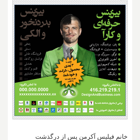
خانم فیلیس آکر‌من پس از در‌گذشت‌