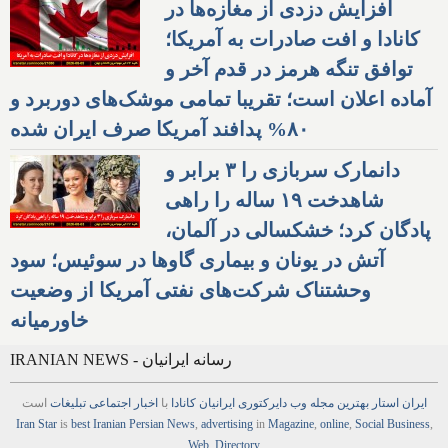
افزایش دزدی از مغازه‌ها در
کانادا و افت صادرات به آمریکا؛
توافق تنگه هرمز در قدم آخر و
آماده اعلان است؛ تقریبا تمامی موشک‌های دوربرد و
۸۰% پدافند آمریکا صرف ایران شده
دانمارک سربازی را ۳ برابر و
شاهدخت ۱۹ ساله را راهی
پادگان کرد؛ خشکسالی در آلمان،
آتش در یونان و بیماری گاوها در سوئیس؛ سود
وحشتناک شرکت‌های نفتی آمریکا از وضعیت
خاورمیانه
IRANIAN NEWS - رسانه ایرانیان
ایران استار
بهترین
مجله
وب
دایرکتوری
ایرانیان کانادا
با
اخبار
اجتماعی
تبلیغات
است
Iran Star
is
best Iranian Persian
News
,
advertising
in
Magazine
,
online
,
Social Business
,
Web
,
Directory