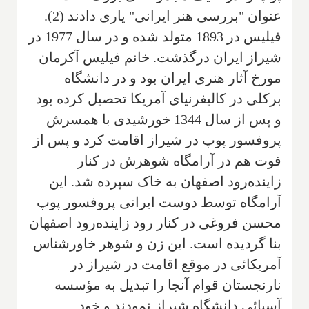
عنوان "بررسی هنر ایرانی" یاری دادند (2).
فیلیس در 1893 متولد شده و در سال 1977 در
شیراز ایران درگذشت. خانم فیلیس آکرمان‌
مورخ آثار هنری ایران بود و در دانشگاه
برکلی در کالیفرنیا‌ی آمریکا تحصیل کرده بود‌
و پس از سال 1344 خورشیدی با همسرش‌
پروفسور پوپ در شیراز اقامت کرد و پس از
فوت هم در آرامگاه‌ شوهرش در کنار
زاینده‌رود اصفهان‌ به خاک سپرده شد‌. این
آرامگاه توسط دوست ایرانی پروفسور پوپ
محسن فروغی‌ در کنار رود زاینده‌رود اصفهان
بنا گردیده است‌. این زن و شوهر خاور‌شناس
آمریکائی‌ در موقع اقامت در شیراز در
نارنجستا‌ن قوام آنجا را تبدیل به مؤسسه
آسیائی‌ دانشگاه شیراز‌ نمودند و خود