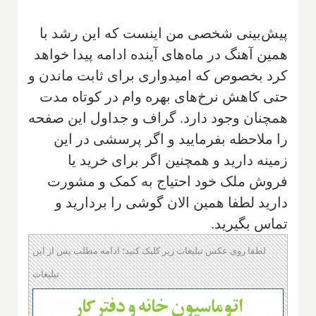
پيش‌بينى شخصى من اينست که اين رشد با
همين آهنگ در ماه‌هاى آينده ادامه پيدا خواهد
کرد بخصوص که اميدوارى براى ثابت ماندن و
حتى کاهش نرخ‌هاى بهره وام در کوتاه مدت
همچنان وجود دارد. گراف و جداول اين صفحه
را ملاحظه بفرماييد و اگر پرسشى در اين
زمينه داريد و همچنين اگر براى خريد يا
فروش ملک خود احتياج به کمک و مشورت
داريد لطفا همين الان گوشى را برداريد و
تماس بگيريد.
لطفا روی عکس تبلیغات زیر کلیک کنید؛ ادامه مطلب پس از این
تبلیغات