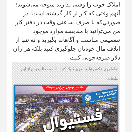
املاک خوب را وقتى نداريد متوجه مى‌‌شويد!
آنهم وقتى که کار از کار گذشته است‌! در
صورتي‌که با صرف ساعتى وقت در دفتر کار
من مى‌توانيد با مقايسه موارد موجود
تصميمى مناسب و آگاهانه بگيريد و نه تنها از
اتلاف مال خودتان جلوگيرى کنيد بلکه هزاران
دلار صرفه‌جويى کنيد،
لطفا روی عکس تبلیغات زیر کلیک کنید؛ ادامه مطلب پس از این
تبلیغات