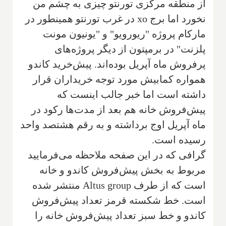
از منطقه مرکزى تورنتو چيزى به چشم من
نخورد اما برج
xo
در غرب تورنتو همينطور در
مارکام پروژه "ريورويو" و "يونيون مونت
پلزنت" در برمپتون از ديگر پروژه‌هاى
پر‌فروش ماه آپريل بوده‌اند. پيش‌خريد کاندو
همواره کمابيش مورد توجه خريداران قرار
داشته است اما خبر جالب اينست که
پيش‌فروش خانه هم بعد از مدت‌ها رکود در
ماه آپريل اوج برداشته و به رقم هشتصد واحد
رسيده است‌.
گرافى که در اين صفحه ملاحظه مى‌فرماييد
مربوط به بخش پيش‌فروش کاندو و خانه
است که از طرف
Altus group
منتشر شده
است. خط شکسته قرمز تعداد پيش‌فروش
کاندو و خط سبز تعداد پيش‌فروش خانه را