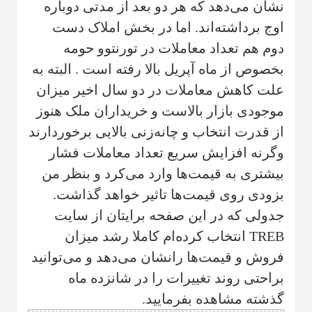
نشان مى‌دهد که هر دو بعد از مدتى دوباره
اوج برداشته‌اند. اما در بخش املاک دست
دوم هم تعداد معاملات در تورنتوو حومه
بخصوص از ماه آپريل بالا رفته است . البته به
علت کاهش معاملات در دو سال اخير ميزان
موجودى بازار بالاست و خريداران ملک هنوز
از قدرت انتخاب و چانه‌زنى بالايى برخوردارند
و‌گرنه افزايش سريع تعداد معاملات فشار
بيشترى به قيمت‌ها وارد مى‌کرد و بنظر من
بزودى روى قيمت‌ها تاثير خواهد گذاشت.
جدولى که در اين صفحه برايتان از سايت
TREB
انتخاب کرده‌ام کاملا رشد ميزان
فروش و قيمت‌ها رانشان مى‌دهد و مى‌توانيد
براحتى روند تغييرات را در شانزده ماه
گذشته مشاهده بفرماييد.