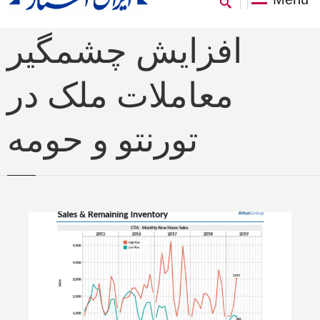
افزايش چشمگير
معاملات ملک در
تورنتو و حومه