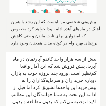
پيش‌بينى شخصى من اينست که اين رشد با همين
آهنگ در ماه‌هاى آينده ادامه پيدا خواهد کرد بخصوص
که اميدوارى براى ثابت ماندن و حتى کاهش
نرخ‌هاى بهره وام در کوتاه مدت همچنان وجود دارد
بيش از سه هزار واحد کاندو آپارتمان در ماه
آپريل پيش فروش شد که اين آمار واقعا
کم‌نظير است.‌ ورود چند پروژه خوب به بازار،
دوباره خريداران و سرمايه‌گذاران را به
پيش‌خريد اين واحدها تشويق کرد اما قبل از
ادامه اين بحث به شما خوانندگان اين مطالب
اکيدا توصيه مى‌کنم که بدون مطالعه و بدون