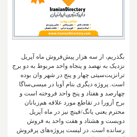
بگذريم، از سه هزار پيش‌فروش ماه آپريل
نزديک به نهصد و پنجاه واحد مربوط به دو برج
ترانزيت‌سيتى چهار و پنج در شهر وان بوده
است. پروژه ديگرى بنام آويا در ميسی‌ساگا
چهارصد و هفتاد و پنج واحد فروخته است و
برج آزورا در تقاطع مورد علاقه هم‌زبانان
محترم يعنى يانگ/فينچ نيز در ماه آپريل
دويست و هشتاد و هفت واحد به فروش
رسانده است. در ليست پروژه‌هاى پر‌فروش