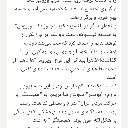
را به دست گرفته روی پلکان درب ورودی محل
برگزاری اجتماع ایستاد. خلاصه، پلیس آمد و جلسه
بهم خورد و برگزار نشد.
واقعه‌ای دیگر مرا افسرده کرد. تجاوز یک "ویروس"
به صفحه فیسبوکم، تحت نامِ یک ایرانی! یکی از
نوشته‌هایم را حذف کرد که خُب می‌شد دوباره
نوشت و اتفاقا خود آن ویروس دوباره کپی‌اش را
گذاشت! ظاهراً پیدائی این نوع "ویروس"ها ناشی از
وجود نظام‌های اسلامیِ نشسته بر دلارهای نفتی
است.
نشست یکشنبه‌ یکم مارس بود. با این حالم بروم یا
نروم؟ "پوستر" دعوت رضا مریدی به "همبستگی با
حرکت مردم ایران" شرح و بسطی نداشت. وسط
پوستر به رنگ‌های عنابی و قدری مشکی لکه‌ی بزرگی
به شکل لکه خون بود. "همبستگی" به علت