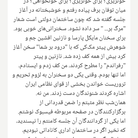
خونریزی‌؟‌ برای خونریزی؟ برای خونخواهی‌؟ در
میان توفان برف پیاده رفتم و خوشبختانه در آغاز
جلسه گفته شد که چون ساختمان دولتی است شعار
"مرگ بر... " سر داده نشود. سخنرانی‌های خوبی بود.
برای سخنان مایکل پارسا و نازنین افشین جم و
شوهرش پیتر مک‌کی که با "درود بر شما" سخن آغاز
کرد بیش از همه کف زده شد. نازنین و پیتر
"رفراندم" را مطرح کردند، من کف زدم و ایستادم،
اما تنها بودم. وقتی یکی دو سخنران به لزوم تحریم و
تروریست خواندن بخشی از قوای نظامی ایران
اشاره کردند شنوندگان دست زدند. من نه.
همان‌شب نظر مثبتم را ضمن قدردانی از
برگزارکنندگان در صفحه مربوطه فیسبوک نوشتم.
اما یکی از گردانندگان آن جلسه کامنتم را نپسندید،
که نخیر اگر در ساختمان اداری کانادائی نبودیم،