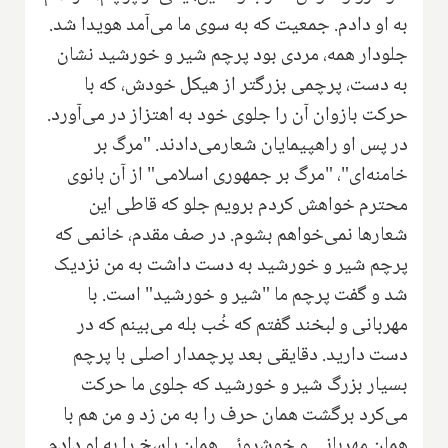
به او دادم. جمعیت که به سوی ما می‌آمد هویدا شد.
جلودار همه، مردی بود پرچم شیر و خورشید نشان
به دست، پرچمی بزرگتر از هیکل خودش، که با
حرکت بازوان آن را جلوی خود به اهتزاز در می‌آورد.
در پس او راهپیمایان شعارمی‌دادند. "مرگ بر
خامنه‌ای"، "مرگ بر جمهوری اسلامی" از آن بانوی
محترم خواهش کردم برویم جلو که قاطی این
شعارها نمی‌خواهم بشوم. در صف مقدم، خانمی که
پرچم شیر و خورشید به دست داشت به من نزدیک
شد و گفت پرچم ما "شیر و خورشید" است. با
مهربانی و لبخند گفتم که خُب بله می‌بینم که در
دست دارید. دقایقی بعد پرچمدار اصلی با پرچم
بسیار بزرگ شیر و خورشید که جلوی ما حرکت
می‌کرد برگشت همان حرف را به من زد و من هم با
همان مهربانی و خوشروئی همان پاسخ را به او دادم