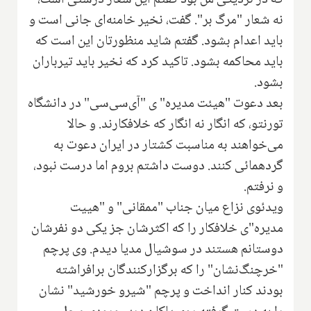
نه شعار "مرگ بر". گفت، نخیر خامنه‌ای جانی است و
باید اعدام بشود. گفتم شاید منظورتان این است که
باید محاکمه بشود. تاکید کرد که نخیر باید تیرباران
بشود.
بعد دعوت "هیئت مدیره" ی "آی‌سی‌سی" در دانشگاه
تورنتو، که انگار نه انگار که خلافکارند. و حالا
می‌خواهند به مناسبت کشتار در ایران دعوت به
گردهمائی کنند.‌ دوست داشتم بروم اما درست نبود،
و نرفتم.
ویدئوی نزاع میان جناب "ممقانی" و "هیيت
مدیره"ی خلافکار را که اکثرشان جز یکی دو نفرشان
دوستانم هستند در سوشیال مدیا دیدم. وی پرچم
"خرچنگ‌نشان" را که برگزارکنندگان برافراشته
بودند کنار انداخت و پرچم "شیرو خورشید" نشان