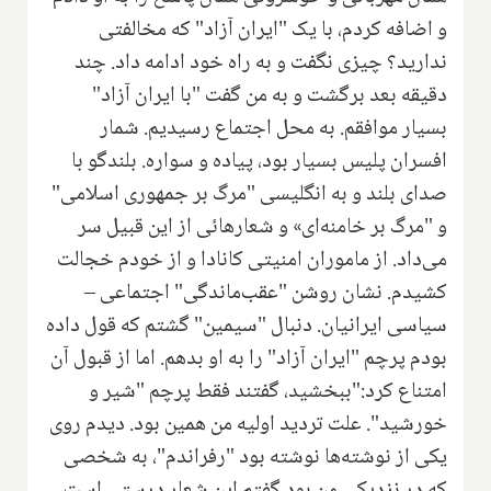
و اضافه کردم، با یک "ایران آزاد" که مخالفتی
ندارید؟ چیزی نگفت و به راه خود ادامه داد. چند
دقیقه بعد برگشت و به من گفت "با ایران آزاد"
بسیار موافقم. به محل اجتماع رسیدیم. شمار
افسران پلیس بسیار بود، پیاده و سواره. بلند‌گو با
صدای بلند و به انگلیسی "مرگ بر جمهوری اسلامی"
و "مرگ بر خامنه‌ای» و شعارهائی از این قبیل سر
می‌داد. از ماموران امنیتی کانادا و از خودم خجالت
کشیدم. نشان روشن "عقب‌ماندگی" اجتماعی –
سیاسی ایرانیان. دنبال "سیمین" گشتم که قول داده
بودم پرچم "ایران آزاد" را به او بدهم. اما از قبول آن
امتناع کرد:‌"ببخشید، گفتند فقط پرچم "شیر و
خورشید". علت تردید اولیه من همین بود. دیدم روی
یکی از نوشته‌ها نوشته بود "رفراندم"، به شخصی
که در نزدیکی من بود گفتم این شعار درستی است،