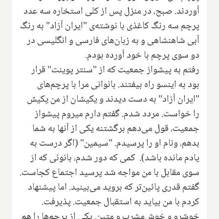
آوردند. صبح، در منزل پس از کلی استخاره سه عدد
پرچم سه رنگ کاغذی با نوشته‌ی "ایران آزاد" به رنگ
آبی شاهنشاهی و به زبان‌های فارسی و انگلیسی در
دو سوی پرچم با خود آورده بودم.
رفتم به پیشواز جمعیت که از "سنتر پوینت" قرار
بود به اینسو راه بیفتند. بانوانی مرا با پرچم‌های
"ایران آزاد" به دست دیدند و یکیشان از من یکیش
را خواست. مردد شدم. گفتم دارم میروم پیشواز
جمعیت، قول می‌دهم برگشتنه یکی از آنها به شما
بدهم، ونام او را پرسیدم. "سیمین" (اگر درست به
یادم مانده باشد). کمی که دور شدم، بانوئی که از
سوی مقابل با من مواجه شد پرسید اجتماع کجاست.
گفتم قدری پائین‌تر که بروید می‌بینید.‌ اما پیشنهاد
کردم با من بیاید به استقبال جمعیت. پذیرفت.
خوشرو و خوش‌مشرب و متین. یکی از پرچم‌ها را هم