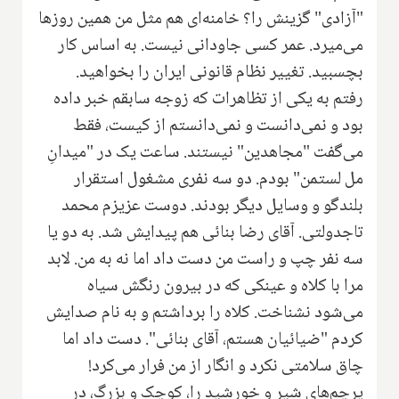
"آزادی" گزینش را؟‌ خامنه‌ای هم مثل من همین روزها
می‌میرد. عمر کسی جاودانی نیست. به اساس کار
بچسبید. تغییر نظام قانونی ایران را بخواهید.
رفتم به یکی از تظاهرات که زوجه سابقم خبر داده
بود و نمی‌دانست و نمی‌دانستم از کیست، فقط
می‌گفت "مجاهدین" نیستند. ساعت یک در "میدانِ
مل لستمن" بودم. دو سه نفری مشغول استقرار
بلندگو و وسایل دیگر بودند. دوست عزیزم محمد
تاجدولتی. آقای رضا بنائی هم پیدایش شد. به دو یا
سه نفر چپ و راست من دست داد اما نه به من. لابد
مرا با کلاه و عینکی که در بیرون رنگش سیاه
می‌شود نشناخت. کلاه را برداشتم و به نام صدایش
کردم "ضیائیان هستم، آقای بنائی". دست داد اما
چاق سلامتی نکرد و انگار از من فرار می‌کرد!
پرچم‌های شیر و خورشید را، کوچک و بزرگ، در