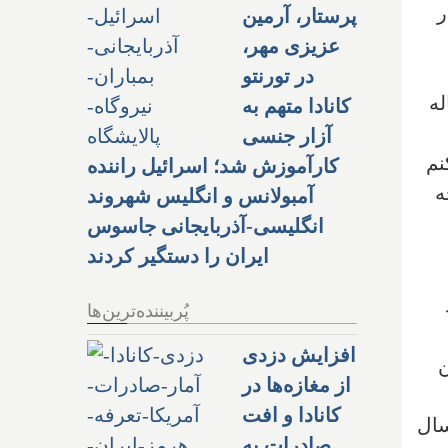
ر
پرستار، آرمین
عزیزی مهر،
در تورنتو
له
کانادا متهم به
آزار جنسی
نم
کارآموزش شد؛ اسرائیل راننده
ه
آمبولانس و انگلیس شهروند
انگلیسی-آذربایجانی جاسوس
ایران را دستگیر کردند
پُربیننده‌ترین‌ها
افزایش دزدی
ن
از مغازه‌ها در
کانادا و افت
سال
صادرات به