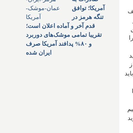
آمریکا؛ توافق
ف
تنگه هرمز در
قدم آخر و آماده اعلان است؛
تقریبا تمامی موشک‌های دوربرد
ا
و ۸۰% پدافند آمریکا صرف
ایران شده
د
ز
اید
یم
ید