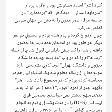
کلود اِشِر" استادِ مسئولش بود و نظریه‌پردازِ
"سرمایه انسانی"، دیدگاهی که "برده‌داری" در
جامعه مرفه عصر مدرن را به ذهن منِ جهان سومی
تداعی می‌کرد.
چون ازدواج کرده و پدر شده بودم و مسئولِ دو نفر
دیگر، هر طور بود در امتحان همه درس‌ها حضور
یافتم و همه را کما بیش ناپلئونی قبول شدم. از جمله
"رساله"ام را که در باب "مقایسه بودجه دانشگاه
دیژون و دانشگاه تهران" بود. کاری تشریحی. تازه
موقع دفاع از رساله معلوم شد یک اشتباهِ لپی هم در
محاسبه کرده بودم که در محموع باعث شد "اِشِر"
بگوید بهتر از نمره "قبولی" (‌
pass
‌) نمی‌تواند به من
بدهد. منهم بیشتر نمی‌خواستم. تحصیل فوق
لیسانس
(DES)
را در مدت یکسال و نیم به انجام
رساندم و گواهی آن را مارس ۱۹۷۵ دریافت داشتم.