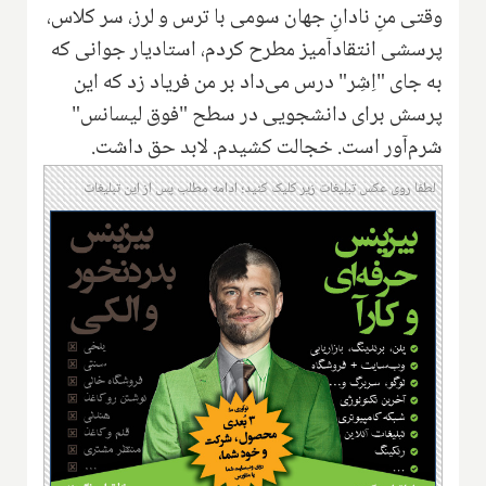
وقتی منِ نادانِ جهان سومی با ترس و لرز، سر کلاس،
پرسشی انتقاد‌آمیز مطرح کردم، استادیار جوانی که
به جای "اِشِر" درس می‌داد بر من فریاد زد که این
پرسش برای دانشجويی در سطح "فوق لیسانس"
شرم‌آور است. خجالت کشیدم. لابد حق داشت.
لطفا روی عکس تبلیغات زیر کلیک کنید؛ ادامه مطلب پس از این تبلیغات