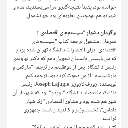
خوانده بود، یقیناً نتیجه‌گیری مرا می‌پسندید، شاه و
شهبانو هم بهمچنین. نظریه‌ای بود جهانشمول.
برگردان دشوارِ
"
سیستم‌های اقتصادی
"
!
همزمان، مشغول ترجمه کتاب "سیستم‌های
اقتصادی" برای انتشارات دانشگاه تهران شده بودم
که می‌بایستی تابستان تحویل دهم که دکتر نهاوندی،
رئیس دانشگاه، پس از موفقیتم در ترجمه "مارکس و
مارکسیسم" از من دعوت کرده بود ترجمه کنم.
نویسنده، ژوزف لاژوژی
Joseph Lajugie
‌، رئیس
دانشکده اقتصاد دانشگاه "بوردو" بود که شهردار آن
شهر هم شده بود و مشاور اقتصادی "ژک شبان
دلماس"، نخست‌وزیر و کاندید ریاست جمهوری
فرانسه.
‌کتابی بود کم حجم از سری "چه می‌دانم؟"