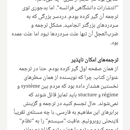
"انتشارات دانشگاهی فرانسه". اما بدجوری توی
ترجمه آن گیر کرده بودم. دردسر بزرگی که به
سردردهای بزرگتر انجامید. مشکل ترجمه و
ضرب‌العجلِ آن تنها علت سردردها نبود اما علت عمده
بود.
ترجمه‌های امکان ناپذیر
از همان صفحه اول گیر کرده بودم. حتا در ترجمه
عنوان کتاب. چرا که نویسنده از همان سطرهای
نخستین هشدار داده بود که مردم بین
système
و
régime
و
stucture
باید تمایز قائل شوند که
نمی‌شوند. حال تجسم کنید در ترجمه و گزینش
برابرهای این مفاهیم به فارسی، با چه مسئله‌ی تقریباً
لاینحلی روبروئیم. عاقبت "سیستم" را به "نظام"
ترجمه کردم و رژیم را همان رژیم گذاشتم بماند.‌