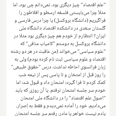
"علم اقتصاد" چیز دیگری بود، نمی‌دانم چی بود، اما
مثلاً چرا می‌بایستی فلسفه ارسطو و افلاطون را
فراگیریم (دانشگاه بروکسل) یا چرا درس فارسی و
گلستان سعدی در دانشکده اقتصاد دانشگاه ملی
ایران‌؟ انتظارم از خودم هم چیز دیگری بود مثلا در
دانشگاه بروکسل به دوستم "کامیاب منافی" که
"علوم سیاسی" می‌خواند (من عاقبت در هر دو رشته
اقتصاد و علوم سیاسی ثبت نام کرده بودم) ولی به
زبان فرانسوی احاطه نداشت، درس "حقوق طبیعی"
را روز قبل از امتخان و تا پاسی پس از نیمه شب
کمک کردم تا فرا گیرد؛ امتحان داد و قبول شد؛ اما
خودم سر جلسه امتحان نرفتم. یا آن روزی که باید
"اصول علم اقتصاد" را در دانشگاه ملی امتحان
می‌دادیم، خود را آماده نمی‌دیدم و فقط به إصرار،
یادم نیست خواهر یا مادر، رفتم سر جلسه امتحان.