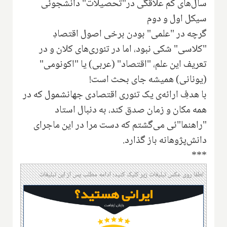
سال‌های کم علاقگی در"تحصیلات" دانشجوئی
سیکل اول و دوم
گرچه در "علمی" بودن برخی اصول اقتصادِ
"کلاسی" شکی نبود، اما در تئوری‌های کلان و در
تعریف این علم، "اقتصاد" (عربی) یا "اکونومی"
(یونانی) همیشه جای بحث است!
با هدفِ ارائه‌ی یک تئوری اقتصادی جهانشمول که در
همه مکان و زمان صدق کند، به دنبال استاد
"راهنما"ئی می‌گشتم که دست مرا در این ماجرای
دانش‌پژوهانه باز گذارد.
***
لطفا روی عکس تبلیغات زیر کلیک کنید؛ ادامه مطلب پس از این تبلیغات