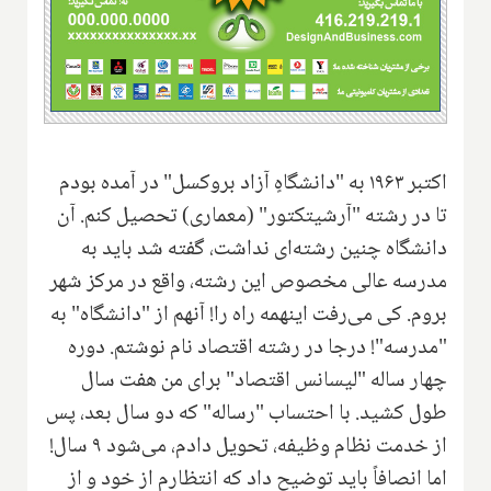
اکتبر ۱۹۶۳ به "دانشگاهٍ آزاد بروکسل" در آمده بودم
تا در رشته "آرشیتکتور" (معماری) تحصیل کنم. آن
دانشگاه چنین رشته‌ای نداشت، گفته شد باید به
مدرسه عالی مخصوص این رشته، واقع در مرکز شهر
بروم. کی می‌رفت اینهمه راه را! آنهم از "دانشگاه" به
"مدرسه"! درجا در رشته اقتصاد نام نوشتم. دوره
چهار ساله "لیسانس اقتصاد" برای من هفت سال
طول کشید. با احتساب "رساله" که دو سال بعد، پس
از خدمت نظام وظیفه، تحویل دادم، می‌شود ۹ سال!
اما انصافاً باید توضیح داد که انتظارم از خود و از