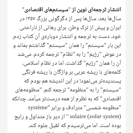
انتشار ترجمه‌ای نوین از
"
سیستم‌های اقتصادی
"
سال‌ها بعد، سال‌ها پس از دگرگونی بزرگ ۱۳۵۷ در
ایران و پیش از ترک وطن، برای رهائی از ناراحتی
خود، دست به ترجمه و انتشار دوباره‌ی آن کتاب زدم.
این بار "سیستم" را همان "سیستم" گذاشتم بماند و
در عوض "رژیم" را به "نظام" ترجمه کردم. می‌شد
آن را همان "رژیم" گذاشت، اما در نظام اسلامی،
کلمه‌های با ریشه عربی بر واژگان با ریشه فرنگی
پسندیده‌تر می‌نمود! در این اندیشه هم بودم که
"سیستم" را به "منظومه" ترجمه کنم. "منظومه‌های
اقتصادی" که به نظرم از همه درست‌تر میآمد، چنانکه
"منظومه شمسی" مترادف و برابر "
système
)
solar system
solaire (
" از دیر باز متداول و رایج
بوده است. اما می‌ترسیدم که ثقیل جلوه کند.