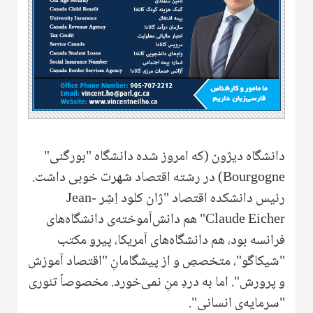
دانشگاه دیژون (که امروز شده دانشگاه "بورگنی"
Bourgogne
‌) در رشته اقتصاد شهرت خوبی داشت.
رئیس دانشکده اقتصاد "ژان کلود اِشِر
Jean-
Claude Eicher
" هم دانش‌آموخته‌ی دانشگاه‌های
فرانسه بود، هم دانشگاه‌های آمریکا، پیرو مکتب
"شیکاگو"، متخصصِ و از پیشگامانِ "اقتصاد آموزش
و پرورش". اما به دردِ منِ نمی‌خورد. مخصوصاً تئوری
"سرمایه‌ی انسانی".