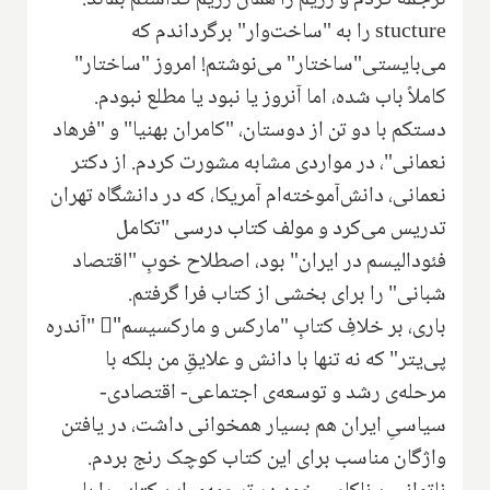
stucture
را به "ساخت‌وار" برگرداندم که
می‌بایستی"ساختار" می‌نوشتم! امروز "ساختار"
کاملاً باب شده، اما آنروز یا نبود یا مطلع نبودم.
دستکم با دو تن از دوستان، "کامران بهنیا" و "فرهاد
نعمانی"، در مواردی مشابه مشورت کردم. از دکتر
نعمانی، دانش‌آموخته‌ا‌م آمریکا، که در دانشگاه تهران
تدریس می‌کرد و مولف کتاب درسی "تکامل
فئودالیسم در ایران" بود، اصطلاح خوبِ "اقتصاد
شبانی" را برای بخشی از کتاب فرا گرفتم.
باری، بر خلافِ کتابِ "مارکس و مارکسیسم"ِ "آندره
پی‌یتر" که نه تنها با دانش و علایقِ من بلکه با
مرحله‌ی رشد و توسعه‌ی اجتماعی- اقتصادی-
سیاسیِ ایران هم بسیار همخوانی داشت، در یافتن
واژگان مناسب برای این کتاب کوچک رنج بردم.