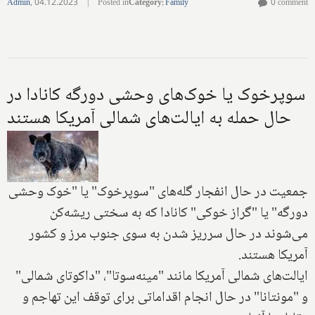
Admin
,
04.12.2023
|
Posted in
Category
:
Family
0 comment
سوپرخوک یا خوک‌های وحشی دورگه کانادا در
حال حمله به ایالت‌های شمالی آمریکا هستند
جمعیت در حال انفجار گله‌های "سوپرخوک" یا "خوک وحشی
دورگه" یا "گراز خوکی" کانادا که به سختی ریشه‌کن
می‌شوند در حال سرریز شدن به سوی جنوب مرز و کشور
آمریکا هستند.
ایالت‌های شمالی آمریکا مانند "مینه‌سوتا"، "داکوتای شمالی"
و "مونتانا" در حال انجام اقداماتی برای توقف این تهاجم و