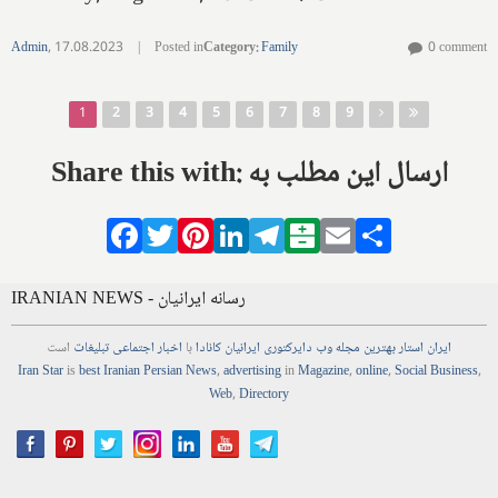
Admin
,
17.08.2023
|
Posted in
Category
:
Family
0 comment
Pages
1
2
3
4
5
6
7
8
9
Share this with: ارسال این مطلب به
Facebook
Twitter
Pinterest
LinkedIn
Telegram
Balatarin
Email
Share
IRANIAN NEWS - رسانه ایرانیان
ایران استار
بهترین
مجله
وب
دایرکتوری
ایرانیان کانادا
با
اخبار
اجتماعی
تبلیغات
است
Iran Star
is
best Iranian Persian
News
,
advertising
in
Magazine
,
online
,
Social Business
,
Web
,
Directory