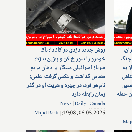
ان،
روش جدید دزدی در کانادا: باک
 جنگ
خودرو را سوراخ کن و بنزین بدزد؛
ز به
سرباز اسرائیلی سیگار بر دهان مریم
قتلش
مقدس گذاشت و عکس گرفت؛ علمی:
همین
نام هر فرد، در چهره و هویت او در گذر
ن حمله
زمان رابطه دارد
News
|
Daily
|
Canada
Majid Basti
|
06.05.2026, 19:08:
Maji