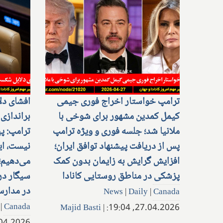
ترامپ خواستار اخراج فوری جیمی
افشای د
کیمل کمدین مشهور برای شوخی با
براندازی
ملانیا شد؛ جلسه فوری و ویژه ترامپ
ترامپ: پ
پس از دریافت پیشنهاد توافق ایران؛
نیست، ای
افزایش گرایش به زایمان بدون کمک
می‌دهیم؛
پزشکی در مناطق روستایی کانادا
سیگار در 
در مدارس
News
|
Daily
|
Canada
|
Canada
Majid Basti
|
27.04.2026, 19:04: