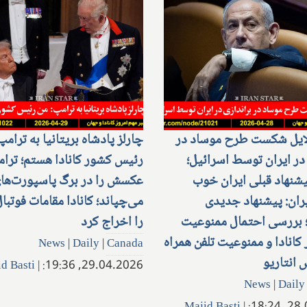
لایل شکست طرح موساد در
چارلز پادشاه بریتانیا به ترامپ
 در ایران توسط اسرائیل؛
رئیس کشور کانادا هستم؛ ترا
یشنهاد قبلی ایران خوب
عکسش را در برگ پاسپورت‌های
ران: پیشنهاد جدیدی
می‌چپاند؛ کانادا مقامات فوتبال
 بررسی احتمال ممنوعیت
را اخراج کرد
کانادا و ممنوعیت تلفن همراه
News
|
Daily
|
Canada
 انتاریو
d Basti
|
29.04.2026, 19:36:
News
|
Daily