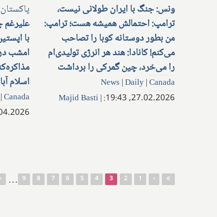
ونس: جنگ با ایران طولانی نیست،
ترامپ: احتمالش همیشه هست؛ ترامپ:
علیرغم چ
من بطور دوستانه کوبا را تصاحب
با اپستین
می‌کنم! کانادا: هند هر انرژی تولیدی‌ام
امشب در 
را می‌خرد، چین گمرکی را برداشت
مذاکره‌کن
اسلام آبا
News
|
Daily
|
Canada
|
Canada
Majid Basti
|
27.02.2026, 19:43:
.2026, 19:32:
صفحه‌ها
…
9
8
7
6
5
4
3
2
1