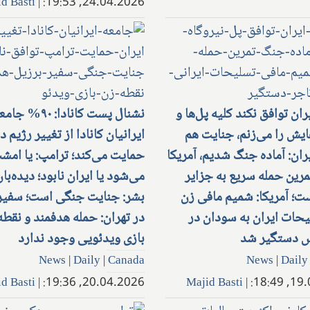
d Basti
|
24.04.2026, 19:53:
ران توافق نکند کلیه پل‌ها و
نشنال پست کانادا: ۹۰% جا
ایش را می‌زنم، جنایت هم
ایرانیان کانادا از تغییر رژیم د
ران: آماده جنگ شدیم، آمریکا
حمایت می‌کند؛ ترامپ: یا امش
مرین حمله سریع به جزایر
می‌شود یا ایران نابود؛ دیده‌ب
ت؛ آمریکا: شمیم ​​مافی زن
بشر: جنایت جنگی است؛ سفیر 
یحات ایران به سودان در
در تهران: حمله هدفمند و نقطه
س دستگیر شد
بازی ویدئویی وجود ندارد
News
|
Daily
|
Canada
News
|
Daily
d Basti
|
20.04.2026, 19:36:
Majid Basti
|
19.04