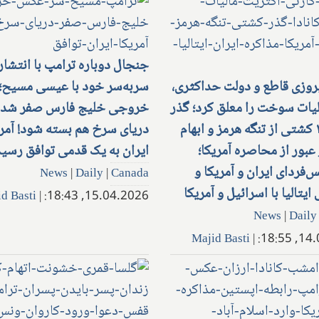
جنجال دوباره ترامپ با انتشار
روزی قاطع و دولت حداکثری،
سربه‌سر خود با عیسی مسیح؛
لیات سوخت را معلق کرد؛ گذر
خروجی خلیج فارس صفر شد، 
عجیب ۲۱ کشتی از تنگه هرمز و ابهام
دریای سرخ هم بسته شود! آمری
عبور از محاصره آمریکا؛
ایران به یک قدمی توافق رسید
‌فردای ایران و آمریکا و
News
|
Daily
|
Canada
تالیا با اسرائیل و آمریکا
d Basti
|
15.04.2026, 18:43:
News
|
Daily
Majid Basti
|
14.04