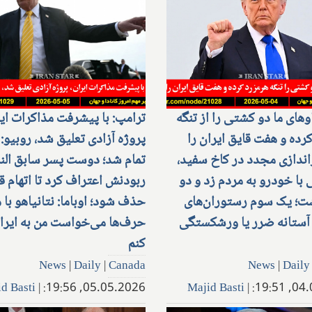
وهای ما دو کشتی را از تنگه
ترامپ: با پیشرفت مذاکرات ایر
رده و هفت قایق ایران را
پروژه آزادی تعلیق شد، روبیو:
راندازی مجدد در کاخ سفید،
تمام شد؛ دوست پسر سابق النا
 با خودرو به مردم زد و دو
ربودنش اعتراف کرد تا اتهام 
شت؛ یک سوم رستوران‌های
حذف شود؛ اوباما: نتانیاهو با 
ر آستانه ضرر یا ورشکستگی
حرف‌ها می‌خواست من به ایرا
کنم
News
|
Daily
|
Canada
News
|
Daily
d Basti
|
05.05.2026, 19:56:
Majid Basti
|
04.05