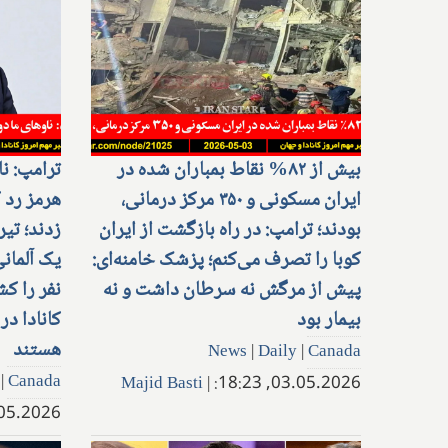
بیش از ۸۲% نقاط بمباران شده در
ترامپ: نا
ایران مسکونی و ۳۵۰ مرکز درمانی،
هرمز رد ک
بودند؛ ترامپ: در راه بازگشت از ایران
زدند؛ تی
کوبا را تصرف می‌کنم؛ پزشک خامنه‌ای:
یک آلمانی
پیش از مرگش نه سرطان داشت و نه
نفر را ک
بیمار بود
کانادا د
هستند
News
|
Daily
|
Canada
|
Canada
Majid Basti
|
03.05.2026, 18:23:
.2026, 19:51: