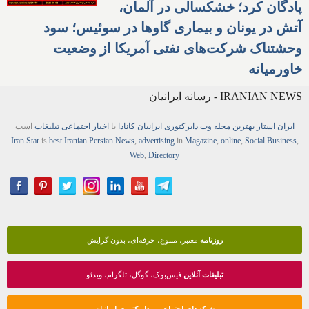
پادگان کرد؛ خشکسالی در آلمان،
آتش در یونان و بیماری گاوها در سوئیس؛ سود
وحشتناک شرکت‌های نفتی آمریکا از وضعیت
خاورمیانه
IRANIAN NEWS - رسانه ایرانیان
ایران استار
بهترین
مجله
وب
دایرکتوری
ایرانیان کانادا
با
اخبار
اجتماعی
تبلیغات
است
Iran Star
is
best Iranian Persian
News
,
advertising
in
Magazine
,
online
,
Social Business
,
Web
,
Directory
روزنامه
معتبر، متنوع، حرفه‌ای، بدون گرایش
تبلیغات آنلاین
فیس‌بوک، گوگل، تلگرام، ویدئو
شبکه‌های اجتماعی و دایرکتوری ایرانیان