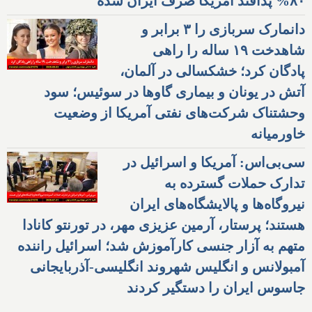
۸۰% پدافند آمریکا صرف ایران شده
دانمارک سربازی را ۳ برابر و
شاهدخت ۱۹ ساله را راهی
پادگان کرد؛ خشکسالی در آلمان،
آتش در یونان و بیماری گاوها در سوئیس؛ سود
وحشتناک شرکت‌های نفتی آمریکا از وضعیت
خاورمیانه
سی‌بی‌اس: آمریکا و اسرائیل در
تدارک حملات گسترده به
نیروگاه‌ها و پالایشگاه‌های ایران
هستند؛ پرستار، آرمین عزیزی مهر، در تورنتو کانادا
متهم به آزار جنسی کارآموزش شد؛ اسرائیل راننده
آمبولانس و انگلیس شهروند انگلیسی-آذربایجانی
جاسوس ایران را دستگیر کردند