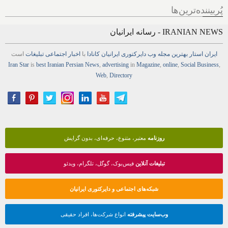
پُربیننده‌ترین‌ها
IRANIAN NEWS - رسانه ایرانیان
ایران استار
بهترین
مجله
وب
دایرکتوری
ایرانیان کانادا
با
اخبار
اجتماعی
تبلیغات
است
Iran Star
is
best Iranian Persian
News
,
advertising
in
Magazine
,
online
,
Social Business
,
Web
,
Directory
روزنامه
معتبر، متنوع، حرفه‌ای، بدون گرایش
تبلیغات آنلاین
فیس‌بوک، گوگل، تلگرام، ویدئو
شبکه‌های اجتماعی و دایرکتوری ایرانیان
وب‌سایت پیشرفته
انواع شرکت‌ها، افراد حقیقی