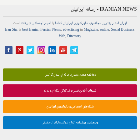
IRANIAN NEWS - رسانه ایرانیان
ایران استار
بهترین
مجله
وب
دایرکتوری
ایرانیان کانادا
با
اخبار
اجتماعی
تبلیغات
است
Iran Star
is
best Iranian Persian
News
,
advertising
in
Magazine
,
online
,
Social Business
,
Web
,
Directory
روزنامه
معتبر، متنوع، حرفه‌ای، بدون گرایش
تبلیغات آنلاین
فیس‌بوک، گوگل، تلگرام، ویدئو
شبکه‌های اجتماعی و دایرکتوری ایرانیان
وب‌سایت پیشرفته
انواع شرکت‌ها، افراد حقیقی