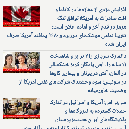
افزایش دزدی از مغازه‌ها در کانادا و
افت صادرات به آمریکا؛ توافق تنگه
هرمز در قدم آخر و آماده اعلان است؛
تقریبا تمامی موشک‌های دوربرد و ۸۰% پدافند آمریکا صرف
ایران شده
دانمارک سربازی را ۳ برابر و شاهدخت
۱۹ ساله را راهی پادگان کرد؛ خشکسالی
در آلمان، آتش در یونان و بیماری گاوها
در سوئیس؛ سود وحشتناک شرکت‌های نفتی آمریکا از
وضعیت خاورمیانه
سی‌بی‌اس: آمریکا و اسرائیل در تدارک
حملات گسترده به نیروگاه‌ها و
پالایشگاه‌های ایران هستند؛ پرستار،
آرمین عزیزی مهر، در تورنتو کانادا متهم به آزار جنسی