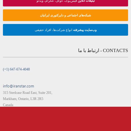
تبلیغات آنلاین
فیس‌بوک، گوگل، تلگرام، ویدئو
شبکه‌های اجتماعی و دایرکتوری ایرانیان
وب‌سایت پیشرفته
انواع شرکت‌ها، افراد حقیقی
CONTACTS - ارتباط با ما
(+1) 647-674-4048
315 Steelcase Road East, Suite 201,
Markham, Ontario, L3R 2R5
Canada
IRAN STAR - ایران استار