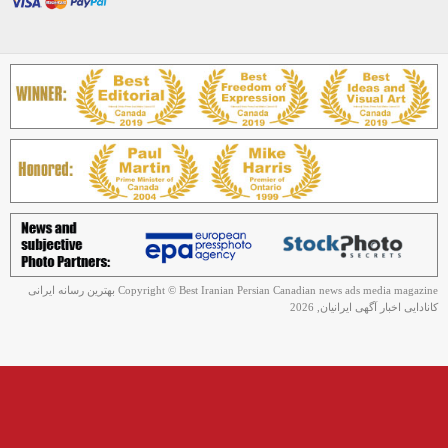
Copyright © Best Iranian Persian Canadian news ads media magazine بهترین رسانه ایرانی
کانادایی اخبار آگهی ایرانیان, 2026