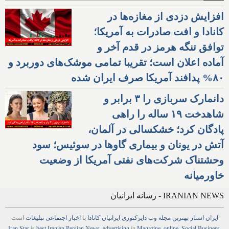
افزایش دزدی از مغازه‌ها در
کانادا و افت صادرات به آمریکا؛
توافق تنگه هرمز در قدم آخر و
آماده اعلان است؛ تقریبا تمامی موشک‌های دوربرد و
۸۰% پدافند آمریکا صرف ایران شده
دانمارک سربازی را ۳ برابر و
شاهدخت ۱۹ ساله را راهی
پادگان کرد؛ خشکسالی در آلمان،
آتش در یونان و بیماری گاوها در سوئیس؛ سود
وحشتناک شرکت‌های نفتی آمریکا از وضعیت
خاورمیانه
IRANIAN NEWS - رسانه ایرانیان
ایران استار
بهترین
مجله
وب
دایرکتوری
ایرانیان کانادا
با
اخبار
اجتماعی
تبلیغات
است
Iran Star
is
best Iranian Persian
News
,
advertising
in
Magazine
,
online
,
Social Business
,