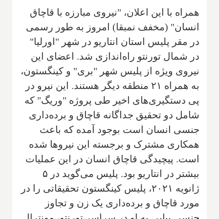
همراه با این اعلان، "نیروی مبارزه با قاچاق
انسان" (مخفف نمبقا) امروز به طور رسمی
در مقر پلیس استان انتاریو در شهر "اورلیا"
در شمال تورنتو راه‌اندازی شد. اعضای این
نیروی ویژه از پلیس شهر "بری" و کینگستون،
به همراه ۲۱ منطقه دیگر هستند. این نیرو در
پی دستگیری‌های اخیر طی پروژه "وریگ" که
شامل دو تحقیق جداگانه قاچاق و برده‌داری
جنسی انسان است بوجود آمده که باعث
همکاری مشترک و برجسته این نیروها شده
است. پیچیدگی قاچاق انسان در این عملیات
بیشتر در انتاریو بود. پلیس می‌گوید در ۵
ژانویه ۲۰۲۱، پلیس کینگستون تحقیقاتی را در
مورد قاچاق و برده‌داری یک زن و تجاوز
جنسی پیاپی به او در سراسر تورنتو، مونترال