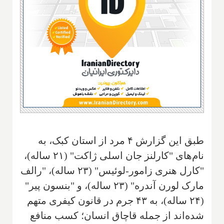
طبق این گزارش ۴ مرد از استان کبک، به
نام‌های "کارلنز جان اسلی ژاکت" (۲۱ ساله)،
"کارل هنری زامور-لوئیس" (۲۳ ساله)، "رالف
مارک لورن آندره" (۲۳ ساله)، و "بنسون پیر"
(۲۴ ساله)، به ۴۳ جرم در قانون کیفری متهم
شده‌اند از جمله قاچاق انسان؛ کسب منافع