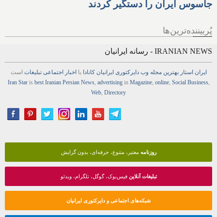
جاسوس ایران را دستگیر کردند
پُربیننده‌ترین‌ها
IRANIAN NEWS - رسانه ایرانیان
ایران استار
بهترین
مجله
وب
دایرکتوری
ایرانیان کانادا
با
اخبار
اجتماعی
تبلیغات
است
Iran Star
is
best Iranian Persian
News
,
advertising
in
Magazine
,
online
,
Social Business
,
Web
,
Directory
روزنامه
معتبر، متنوع، حرفه‌ای، بدون گرایش
تبلیغات آنلاین
فیس‌بوک، گوگل، تلگرام، ویدئو
شبکه‌های اجتماعی و دایرکتوری ایرانیان