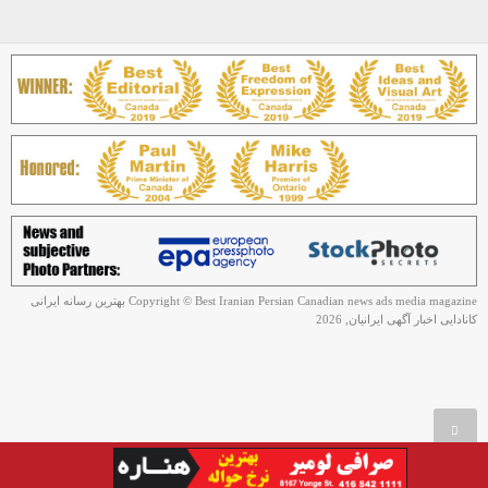
Copyright © Best Iranian Persian Canadian news ads media magazine بهترین رسانه ایرانی
کانادایی اخبار آگهی ایرانیان, 2026