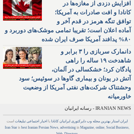
افزایش دزدی از مغازه‌ها در
کانادا و افت صادرات به آمریکا؛
توافق تنگه هرمز در قدم آخر و
آماده اعلان است؛ تقریبا تمامی موشک‌های دوربرد و
۸۰% پدافند آمریکا صرف ایران شده
دانمارک سربازی را ۳ برابر و
شاهدخت ۱۹ ساله را راهی
پادگان کرد؛ خشکسالی در آلمان،
آتش در یونان و بیماری گاوها در سوئیس؛ سود
وحشتناک شرکت‌های نفتی آمریکا از وضعیت
خاورمیانه
IRANIAN NEWS - رسانه ایرانیان
ایران استار
بهترین
مجله
وب
دایرکتوری
ایرانیان کانادا
با
اخبار
اجتماعی
تبلیغات
است
Iran Star
is
best Iranian Persian
News
,
advertising
in
Magazine
,
online
,
Social Business
,
Web
,
Directory