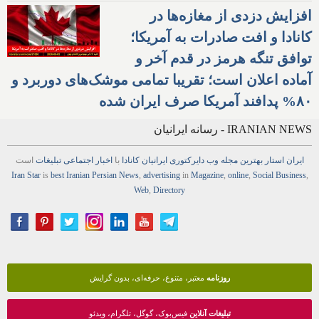
افزایش دزدی از مغازه‌ها در
کانادا و افت صادرات به آمریکا؛
توافق تنگه هرمز در قدم آخر و
آماده اعلان است؛ تقریبا تمامی موشک‌های دوربرد و
۸۰% پدافند آمریکا صرف ایران شده
IRANIAN NEWS - رسانه ایرانیان
ایران استار
بهترین
مجله
وب
دایرکتوری
ایرانیان کانادا
با
اخبار
اجتماعی
تبلیغات
است
Iran Star
is
best Iranian Persian
News
,
advertising
in
Magazine
,
online
,
Social Business
,
Web
,
Directory
روزنامه
معتبر، متنوع، حرفه‌ای، بدون گرایش
تبلیغات آنلاین
فیس‌بوک، گوگل، تلگرام، ویدئو