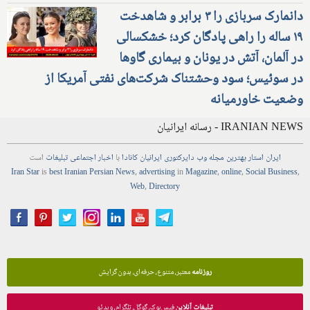
دانمارک سربازی را ۳ برابر و شاهدخت
۱۹ ساله را راهی پادگان کرد؛ خشکسالی
در آلمان، آتش در یونان و بیماری گاوها
در سوئیس؛ سود وحشتناک شرکت‌های نفتی آمریکا از
وضعیت خاورمیانه
IRANIAN NEWS - رسانه ایرانیان
ایران استار
بهترین
مجله
وب
دایرکتوری
ایرانیان کانادا
با
اخبار
اجتماعی
تبلیغات
است
Iran Star
is
best Iranian Persian
News
,
advertising
in
Magazine
,
online
,
Social Business
,
Web
,
Directory
روزنامه
معتبر، متنوع، حرفه‌ای، بدون گرایش
تبلیغات آنلاین
فیس‌بوک، گوگل، تلگرام، ویدئو