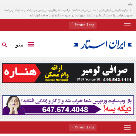
خانه
رکورد تاریخی بارش باران تابستانی تورنتو شکست؛ ترامپ عکس‌های جعلی تیلور سوئیفت در حمایت از ریاست
جمهوری ترامپ را منتشر کرد؛ اسرائیل یک شهروندش را متهم به تبلیغ کودتا به نفع ایران کرد
: Persian
Lang
منو
: Persian
Lang