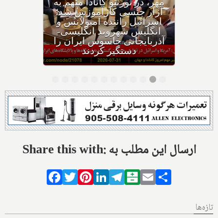
هواپیمای نتانیاهو از فراز کانادا
گذشت؟ ترامپ پس از حمله
ایران به اردن: به شدت به
ایران حمله می‌کنیم؛ حوثی‌ها: از
تنگه باب‌المندب عوارض عبور
می‌گیریم
Share this with: ارسال این مطلب به
Facebook
Twitter
Pinterest
LinkedIn
Telegram
Balatarin
Email
Share
تازه‌ها