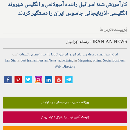
کارآموزش شد؛ اسرائیل راننده آمبولانس و انگلیس شهروند
انگلیسی-آذربایجانی جاسوس ایران را دستگیر کردند
پُربیننده‌ترین‌ها
IRANIAN NEWS - رسانه ایرانیان
ایران استار
بهترین
مجله
وب
دایرکتوری
ایرانیان کانادا
با
اخبار
اجتماعی
تبلیغات
است
Iran Star
is
best Iranian Persian
News
,
advertising
in
Magazine
,
online
,
Social Business
,
Web
,
Directory
روزنامه
معتبر، متنوع، حرفه‌ای، بدون گرایش
تبلیغات آنلاین
فیس‌بوک، گوگل، تلگرام، ویدئو