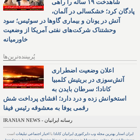
شاهدخت ۱۹ ساله را راهی
پادگان کرد؛ خشکسالی در آلمان،
آتش در یونان و بیماری گاوها در سوئیس؛ سود
وحشتناک شرکت‌های نفتی آمریکا از وضعیت
خاورمیانه
پُربیننده‌ترین‌ها
اعلان وضعیت اضطراری
آتش‌سوزی در بریتیش کلمبیا
کانادا؛ سرطان بایدن به
استخوانش زده و درد دارد؛ افشای پرداخت شش
رقمی یوفا به معشوقه رئیس فیفا
IRANIAN NEWS - رسانه ایرانیان
ایران استار
بهترین
مجله
وب
دایرکتوری
ایرانیان کانادا
با
اخبار
اجتماعی
تبلیغات
است