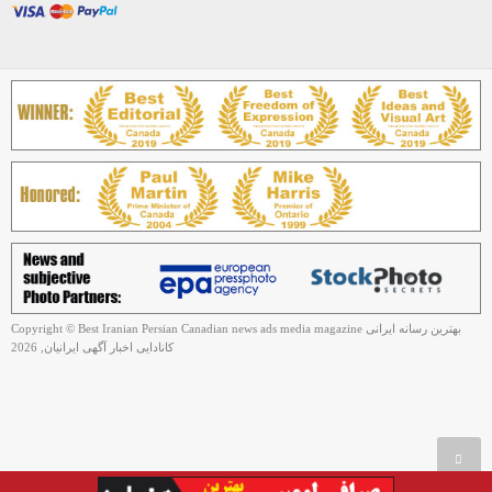
Copyright © Best Iranian Persian Canadian news ads media magazine بهترین رسانه ایرانی
کانادایی اخبار آگهی ایرانیان, 2026