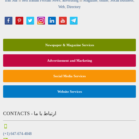
Iran Star
is
best Iranian Persian
News
,
advertising
in
Magazine
,
online
,
Social Business
,
Web
,
Directory
Newspaper & Magazine Services
Advertisement and Marketing
Social Media Services
Website Services
CONTACTS - ارتباط با ما
(+1) 647-674-4048