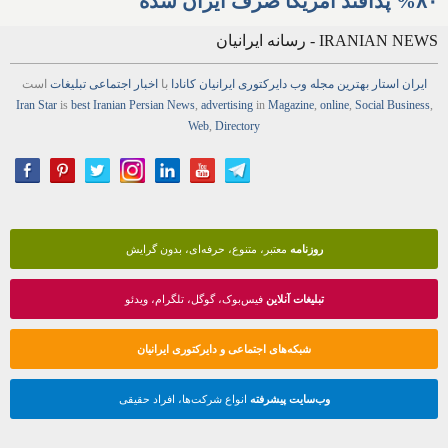
۸۰% پدافند آمریکا صرف ایران شده
IRANIAN NEWS - رسانه ایرانیان
ایران استار
بهترین
مجله
وب
دایرکتوری
ایرانیان کانادا
با
اخبار
اجتماعی
تبلیغات
است
Iran Star
is
best Iranian Persian
News
,
advertising
in
Magazine
,
online
,
Social Business
,
Web
,
Directory
روزنامه
معتبر، متنوع، حرفه‌ای، بدون گرایش
تبلیغات آنلاین
فیس‌بوک، گوگل، تلگرام، ویدئو
شبکه‌های اجتماعی و دایرکتوری ایرانیان
وب‌سایت پیشرفته
انواع شرکت‌ها، افراد حقیقی