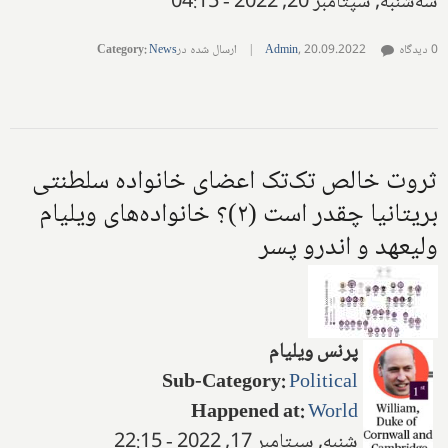
سه‌شنبه, سپتامبر 20, 2022 - 04:15
0 دیدگاه
20.09.2022
,
Admin
|
ارسال شده در
News
:
Category
ثروت خالص تک‌تک اعضای خانواده سلطنتی
بریتانیا چقدر است (۲)؟ خانواده‌های ویلیام
ولیعهد و اندرو پسر
پرنس ویلیام
Sub-Category
:
Political
Happened at
:
World
شنبه, سپتامبر 17, 2022 - 22:15