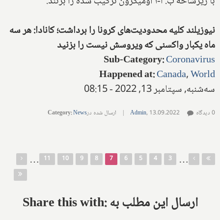
با زیرشاخه ب. آ-۱ اومیکرون ترکیب شده را بزنند.
نیوزیلند کلیه محدودیت‌های کرونا را برداشت؛ کانادا: هر سه
ماه یکبار واکسنی که ویروسش نیست را بزنید
Sub-Category
:
Coronavirus
Happened at
:
Canada
,
World
سه‌شنبه, سپتامبر 13, 2022 - 08:15
0 دیدگاه
13.09.2022
,
Admin
|
ارسال شده در
News
:
Category
صفحه‌ها
…
…
11
10
9
8
7
6
5
4
3
Share this with: ارسال این مطلب به