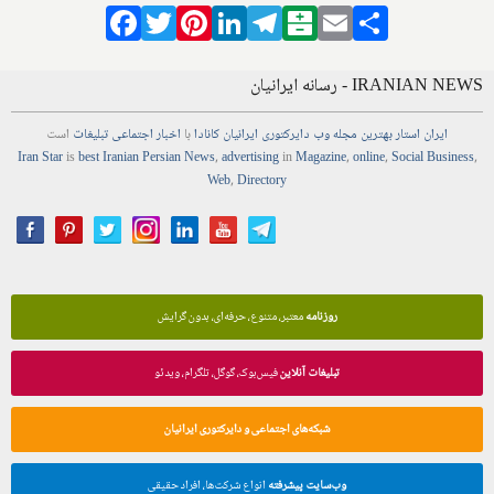
Facebook
Twitter
Pinterest
LinkedIn
Telegram
Balatarin
Email
Share
IRANIAN NEWS - رسانه ایرانیان
ایران استار
بهترین
مجله
وب
دایرکتوری
ایرانیان کانادا
با
اخبار
اجتماعی
تبلیغات
است
Iran Star
is
best Iranian Persian
News
,
advertising
in
Magazine
,
online
,
Social Business
,
Web
,
Directory
روزنامه
معتبر، متنوع، حرفه‌ای، بدون گرایش
تبلیغات آنلاین
فیس‌بوک، گوگل، تلگرام، ویدئو
شبکه‌های اجتماعی و دایرکتوری ایرانیان
وب‌سایت پیشرفته
انواع شرکت‌ها، افراد حقیقی