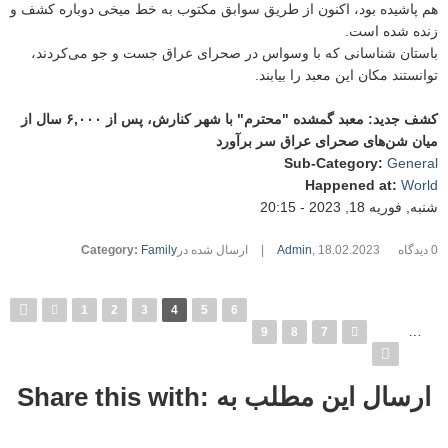
هم پاشیده بود، اکنون از طریق سوابق مکتوب به خط میخی دوباره کشف و
زنده شده است.
باستان شناسانی که با وسواس در صحرای عراق جست و جو می‌کردند،
توانستند مکان این معبد را بیابند.
کشف جدید: معبد گمشده "محترم" با شهر کنارش، پس از ۶,۰۰۰ سال از
میان شن‌های صحرای عراق سر برآورد
Sub-Category
:
General
Happened at
:
World
شنبه, فوریه 18, 2023 - 20:15
0 دیدگاه
18.02.2023
,
Admin
|
ارسال شده در
Family
:
Category
صفحه‌ها
1
2
3
4
5
6
…
9
8
7
Share this with: ارسال این مطلب به