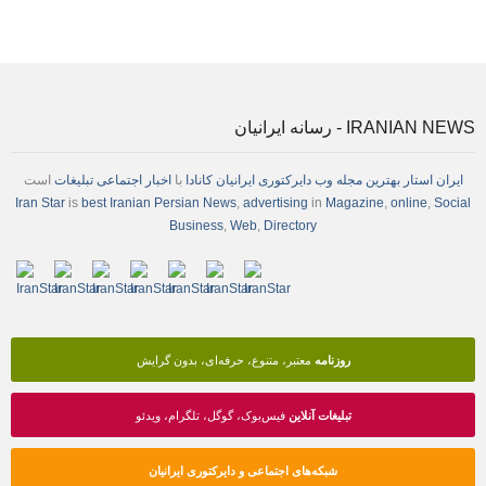
IRANIAN NEWS - رسانه ایرانیان
ایران استار
بهترین
مجله
وب
دایرکتوری
ایرانیان کانادا
با
اخبار
اجتماعی
تبلیغات
است
Iran Star
is
best Iranian Persian
News
,
advertising
in
Magazine
,
online
,
Social
Business
,
Web
,
Directory
روزنامه
معتبر، متنوع، حرفه‌ای، بدون گرایش
تبلیغات آنلاین
فیس‌بوک، گوگل، تلگرام، ویدئو
شبکه‌های اجتماعی و دایرکتوری ایرانیان