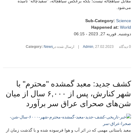
مقابل سیاهچاله نیست؛ بلکه برعکس سیاهچاله، "سفیدچاله" نامیده
می‌شود.
Sub-Category
:
Science
Happened at
:
World
دوشنبه, فوریه 27, 2023 - 06:15
0 دیدگاه
27.02.2023
,
Admin
|
ارسال شده در
News
:
Category
کشف جدید: معبد گمشده "محترم" با
شهر کنارش، پس از ۶,۰۰۰ سال از میان
شن‌های صحرای عراق سر برآورد
معبد باستانی مهمی که در اثر آب و هوا فرسوده شده و با گذشت زمان از