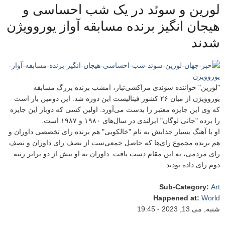
لورین و سوئد در یک شب احساسی و
هیجان انگیز برنده مسابقه آواز یوروویژن
شدند
"لورین" خواننده سوئدی مراکشی‌تبار، امشب برنده بزرگ مسابقه
یوروویژن از میان ۲۶ کشور فینالیست این دوره شد. این دومین بار است
که وی این جایزه معتبر را بدست می‌آورد. اولین کسی که دوبار این جایزه
را برده "جانی لوگان" ایرلندی در سال‌های ۱۹۸۰ و ۱۹۸۷ است.
او با آهنگ بسیار جذابش به نام "خالکوبی" هم برنده رای تخصصی داوران و
هم برنده مجموع رای‌ها که حاصل جمعی‌ست از نصف رای داوران و نصف
رای مردمی، به این مقام دست یافت. داوران به او بیش از دو برابر رتبه
دوم رای داده بودند.
Sub-Category
:
Art
Happened at
:
World
شنبه, می 13, 2023 - 19:45