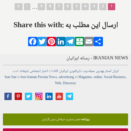
صفحه‌ها
…
9
8
7
6
5
4
3
2
1
Share this with: ارسال این مطلب به
Facebook
Twitter
Pinterest
LinkedIn
Telegram
Balatarin
Email
Share
IRANIAN NEWS - رسانه ایرانیان
ایران استار
بهترین
مجله
وب
دایرکتوری
ایرانیان کانادا
با
اخبار
اجتماعی
تبلیغات
است
Iran Star
is
best Iranian Persian
News
,
advertising
in
Magazine
,
online
,
Social Business
,
Web
,
Directory
روزنامه
معتبر، متنوع، حرفه‌ای، بدون گرایش