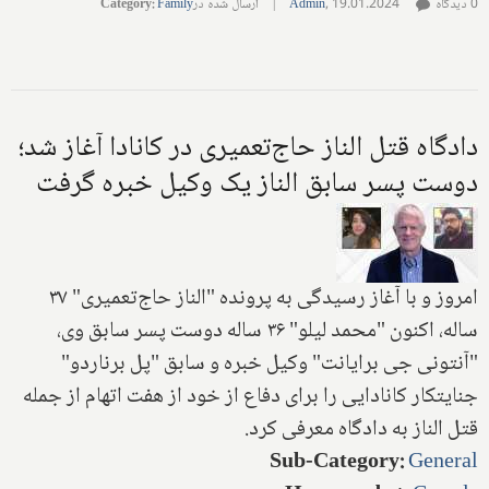
0 دیدگاه
19.01.2024
,
Admin
|
ارسال شده در
Family
:
Category
دادگاه قتل الناز حاج‌تعمیری در کانادا آغاز شد؛
دوست پسر سابق الناز یک وکیل خبره گرفت
امروز و با آغاز رسیدگی به پرونده "الناز حاج‌تعمیری" ۳۷
ساله، اکنون "محمد لیلو" ۳۶ ساله دوست پسر سابق وی،
"آنتونی جی برایانت" وکیل خبره و سابق "پل برناردو"
جنایتکار کانادایی را برای دفاع از خود از هفت اتهام از جمله
قتل الناز به دادگاه معرفی کرد.
Sub-Category
:
General