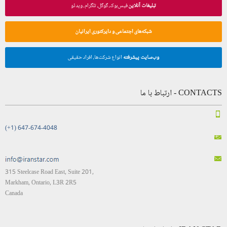
تبلیغات آنلاین
فیس‌بوک، گوگل، تلگرام، ویدئو
شبکه‌های اجتماعی و دایرکتوری ایرانیان
وب‌سایت پیشرفته
انواع شرکت‌ها، افراد حقیقی
CONTACTS - ارتباط با ما
(+1) 647-674-4048
315 Steelcase Road East, Suite 201,
Markham, Ontario, L3R 2R5
Canada