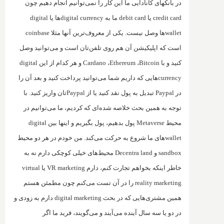
در بانکهای کانادایی ما این کار را نمی‌توانیم انجام دهیم چون
credit card
یا
debit card
ما به
digital currency
ها یا
digital
wallet
ها وصل نیست. یکی از معروف‌ترین آنها مثلا
coinbase
است که اپلیکیشن آن هم روی تلفن‌تان است و می‌توانید وصل
کنید و با
Bitcoin
،
Ethereum
،
Cardano
و هر کدام از این
digital
currency
هایی که داریم شما می‌توانید پرداخت کنید و بعد آن را
در
Paypal
تبدیل به پول نقد کنید یا از
Paypal
تان واریز کنید. با
توجه به همین بحث خلاصه شده‌ای که کردیم، ما می‌توانیم در
محیط‌
Metaverse
پول بدهیم، پول بگیریم و اینها بین
digital
wallet
های ما شروع به حرکت می‌کند. من خودم‌ در هر دو محیط
sandbox
و
Decentra land
محیط‌های خیلی کوچکی دارم نه به
خاطر اینکه بخواهم تجارت کنم، دارم
VR marketing
یا
virtual
reality marketing
را در آن تست می‌کنم چون مطمئن هستم
همین مشتری‌هایی که‌ در بحث
digital marketing
دارم به زودی و
در دو یا سه سال آینده می‌آیند و می‌گویند، فرید ما اگر