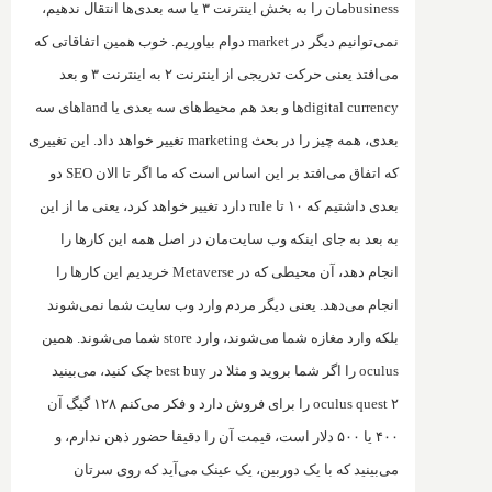
business
مان را به بخش اینترنت ۳ یا سه بعدی‌ها انتقال ندهیم،
نمی‌توانیم دیگر در
market
دوام بیاوریم. خوب همین اتفاقاتی که
می‌افتد یعنی حرکت تدریجی از اینترنت ۲ به اینترنت ۳ و بعد
digital currency
ها و بعد هم محیط‌های سه بعدی یا
land
های سه
بعدی، همه چیز را در بحث
marketing
تغییر خواهد داد. این تغییری
که اتفاق می‌افتد بر این اساس است که ما اگر تا الان
SEO
دو
بعدی داشتیم که ۱۰ تا‌
rule
دارد تغییر خواهد کرد، یعنی ما از این
به بعد به جای اینکه وب سایت‌مان در اصل همه این کارها را
انجام دهد، آن محیطی که در
Metaverse
خریدیم این کارها را
انجام می‌دهد. یعنی دیگر مردم وارد وب سایت شما نمی‌شوند
بلکه وارد مغازه شما می‌شوند،‌ وارد
store
شما می‌شوند.‌ همین
oculus
را اگر شما بروید و مثلا در
best buy
چک کنید، می‌بینید
quest ۲
oculus
را برای فروش دارد و فکر می‌کنم ۱۲۸ گیگ آن
۴۰۰ یا ۵۰۰ دلار است، قیمت آن را دقیقا حضور ذهن ندارم، و
می‌بینید که با یک دوربین، یک عینک می‌آید که روی سرتان