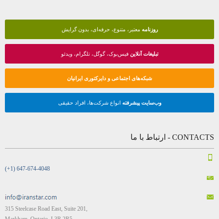
روزنامه
معتبر، متنوع، حرفه‌ای، بدون گرایش
تبلیغات آنلاین
فیس‌بوک، گوگل، تلگرام، ویدئو
شبکه‌های اجتماعی و دایرکتوری ایرانیان
وب‌سایت پیشرفته
انواع شرکت‌ها، افراد حقیقی
CONTACTS - ارتباط با ما
(+1) 647-674-4048
315 Steelcase Road East, Suite 201,
Markham, Ontario, L3R 2R5