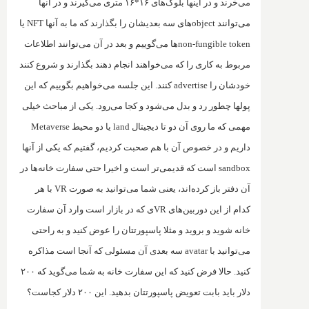
می‌خرند و در اینها بلوک‌های ۱۶*۱۶ متری می‌گیرند و در آنها
می‌توانند
object
های سه بعدیشان را بگذارند که ما به آنها
NFT
یا
non-fungible token
ها می‌گوییم و بعد در آن می‌توانند اطلاعات
مربوط به کاری را که می‌خواهند انجام دهند بگذارند و شروع کنند
خودشان را
advertise
کنند. این جلسه می‌خواهیم بگوییم که این
پولها چطور رد و بدل می‌شود و کجا می‌رود. یکی از مباحث خیلی
مهمی که ما روی آن دو تا دیجیتال
land
یا دو محیط
Metaverse
داریم و در خصوص آن با هم صحبت کردیم، گفتیم که یکی از آنها
sandbox
است که قدیمی‌تر است و اخیرا حتی سفارت خانه‌ها در
آن دفتر باز کرده‌اند، یعنی شما می‌توانید به صورت
VR
با هر
کدام از این دوربین‌های
VR
ی که در بازار است وارد آن سفارت
خانه شوید و بروید و مثلا پاسپورتتان را عوض کنید و به راحتی
می‌توانید با
avatar
سه بعدی آن مسئولی که آنجا است مذاکره
کنید. حالا فرض کنید که این سفارت خانه به شما می‌گوید که ۲۰۰
دلار باید بابت تعویض پاسپورتتان بدهید. این ‌۲۰۰ دلار کجاست؟