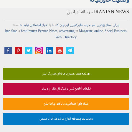
وضعیت خاورمیانه
IRANIAN NEWS - رسانه ایرانیان
ایران استار
بهترین
مجله
وب
دایرکتوری
ایرانیان کانادا
با
اخبار
اجتماعی
تبلیغات
است
Iran Star
is
best Iranian Persian
News
,
advertising
in
Magazine
,
online
,
Social Business
,
Web
,
Directory
روزنامه
معتبر، متنوع، حرفه‌ای، بدون گرایش
تبلیغات آنلاین
فیس‌بوک، گوگل، تلگرام، ویدئو
شبکه‌های اجتماعی و دایرکتوری ایرانیان
وب‌سایت پیشرفته
انواع شرکت‌ها، افراد حقیقی