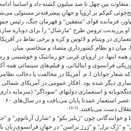
متفاوت بین چهل تا صد میلیون کشته داد و اساسا ادامه
‌جوئی کم‌کم بر اروپا و جهانِ پیشرفته‌تر مستولی می‌ش
نهاور، فرمانده قوای "متفقین" و قهرمان جنگ، رئیس جمه
و پرزیدنت ترومن طرح "مارشال" را برای دوباره ساز
تعماری در ویتنام و لائوس و کره و برخی نقاط در آفریکا،
 میان دو نظام کشورداریِ متضاد و متخاصم، میان
 همه اینها، در اروپای غربی جوِ رمانتیک و خوشبینی و ر
یکی فرانسوی و ایتالیائی‌، و فیلم‌های سینمائی همه آک
که شعار جوانان ا. م. آمریکا در مخالفت با دخالت نظامی
ماری دیگر شده بود. افکار عمومی در آمریکای شمالی و
جنگجویانه و استعماری دولتهای "سوداگر" (سرمایه داری)
فایق آمده بود. تحت فشار افکار عمومی، عصر استعمار عمدتا پایان می‌یافت و در سال‌های ۶۰
(3-4)
قلال دست می‌یافتند.
پا و خوانندگانی چون "ژیلبر بکو" و "شارل آزنانوور" و "ج
 و "ژک برل" و "ژرژ براسن" در جهانِ فرانسوی‌زبان یا