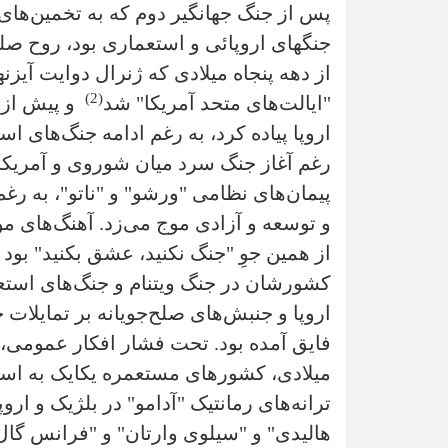
پس از جنگ جهانگیر دوم که به تخمین‌های 
جنگهای اروپائی و استعماری بود، روح صلح
از دهه پنجاه میلادی که ژنرال دوایت آیز
(2)
"ایالت‌های متحد آمریکا" شد
و پیش از ا
اروپا پیاده کرد، به رغم ادامه جنگ‌های اس
رغم آغاز جنگ سرد میان شوروی و آمریکا،
پیمان‌های نظامی "ورشو" و "ناتو"، به رغم
و توسعه و آزادی موج می‌زد. آهنگ‌های موز
از همین جوِ "جنگ نکنید، عشق بکنید" بود 
کشورشان در جنگ ویتنام و جنگ‌های استع
اروپا و جنبش‌های صلح‌جویانه بر تمایلات 
میلادی، کشورهای مستعمره یکایک به است
ترانه‌های رمانتیک "آدامو" در بلژیک و ارو
هالیدی" و "سیلوی وارتان" و "فرانس گال"