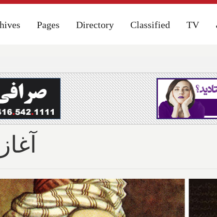
hives
hives
Pages
Pages
Directory
Directory
Classified
Classified
TV
TV
آغاز 