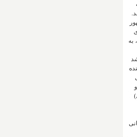
د.
ور
ی
 به
شد
نده
‌
انی