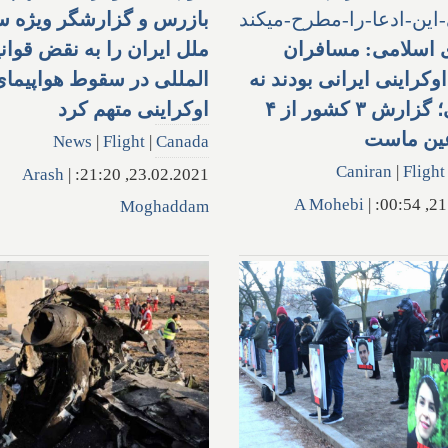
بازرس و گزارشگر ویژه س
 اسلامی: مسافران
ملل ایران را به نقض قوانی
اوکراینی ایرانی بودند نه
المللی در سقوط هواپیمای
کانادایی؛ گزارش ۳ کشور از ۴
اوکراینی متهم کرد
ین ماست
News
|
Flight
|
Canada
Caniran
|
Flight
Arash
|
23.02.2021, 21:20:
A Mohebi
|
21.0
Moghaddam