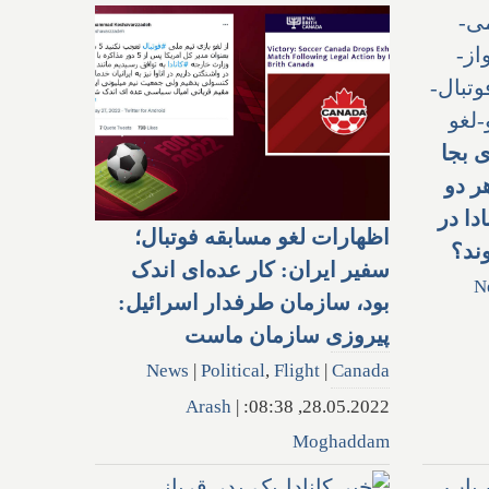
 بجا
هر دو
دا در
اظهارات لغو مسابقه فوتبال؛
وند؟
سفیر ایران: کار عده‌ای اندک
N
بود، سازمان طرفدار اسرائیل:
پیروزی سازمان ماست
News
|
Political
,
Flight
|
Canada
Arash
|
28.05.2022, 08:38:
Moghaddam