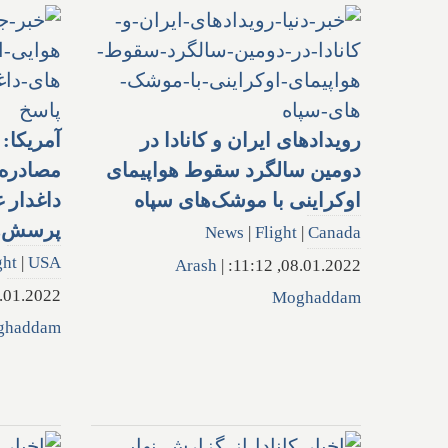
رویدادهای ایران و کانادا در
آمریکا: 
دومین سالگرد سقوط هواپیمای
مصادره ک
اوکراینی با موشک‌های سپاه
داغدار 
پرسش‌ها
News
|
Flight
|
Canada
ght
|
USA
Arash
|
08.01.2022, 11:12:
1.2022, 19:37:
Moghaddam
ghaddam