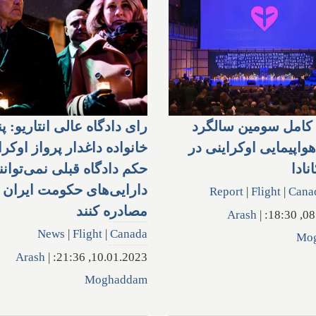
کامل سومین سالگرد
رای دادگاه عالی انتاریو: پن
اپیمایی اوکراینی در
خانواده داغدار پرواز اوکرا
نادا
حکم دادگاه قبلی نمی‌توانن
دارایی‌های حکومت ایران ر
Report
|
Flight
|
Cana
مصادره کنند
Arash
|
08.0
News
|
Flight
|
Canada
Mo
Arash
|
10.01.2023, 21:36:
Moghaddam