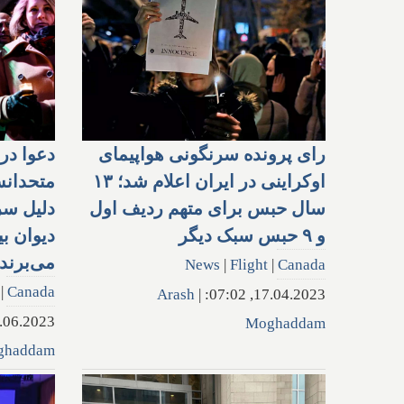
رای پرونده سرنگونی هواپیمای
دعوا در 
اوکراینی در ایران اعلام شد؛ ۱۳
متحدانش
سال حبس برای متهم ردیف اول
دلیل سر
و ۹ حبس سبک دیگر
دیوان بی
می‌برند
News
|
Flight
|
Canada
|
Canada
Arash
|
17.04.2023, 07:02:
6.2023, 19:13:
Moghaddam
ghaddam