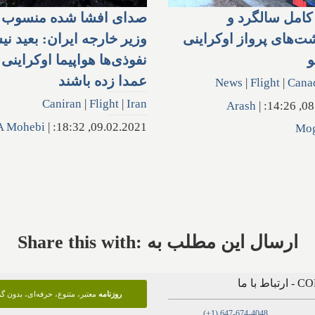
امل سالگرد و
صدای افشا شده منسوب ب
ت‌های پرواز اوکراینی
وزیر خارجه ایران: بعید ن
و
نفوذی‌ها هواپیما اوکراینی 
عمدا زده باشند
News
|
Flight
|
Cana
Caniran
|
Flight
|
Iran
Arash
|
08.0
A Mohebi
|
09.02.2021, 18:32:
Mo
Share this with: ارسال این مطلب به
 با ما
روزنامه
معتبر، متنوع، حرفه‌ای، بدون 
(+1) 647-674-4048