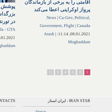
اقامتی را به برخی از بازماندگان
پوشش ک
پرواز اوکراینی اعطا می‌کند
بزرگداش
News
|
Ca-Gov
,
Political
,
در تورنت
Government
,
Flight
|
Canada
da - GTA
Arash
|
08.01.2021, 11:14:
1.2021, 14:26:
Moghaddam
ghaddam
صفحه‌ها
4
3
2
1
IRAN STAR - ایران استار
CONTACTS - ارتباط
About us