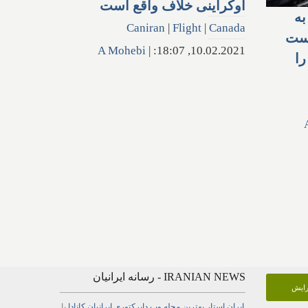
اوکراینی خلاف واقع است
ه
Caniran
|
Flight
|
Canada
یست
A Mohebi
|
10.02.2021, 18:07:
را
IRANIAN NEWS - رسانه ایرانیان
گرایش
ایران استار
بهترین
مجله
وب
دایرکتوری
ایرانیان کانادا
با