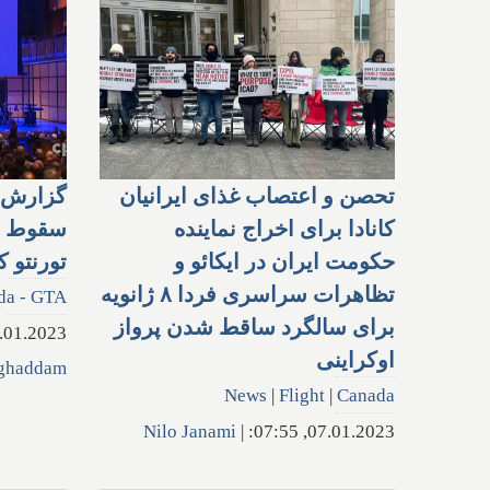
تحصن و اعتصاب غذای ایرانیان
گزارش 
کانادا برای اخراج نماینده
سقوط هو
حکومت ایران در ایکائو و
تورنتو کا
تظاهرات سراسری فردا ۸ ژانویه
da - GTA
برای سالگرد ساقط شدن پرواز
1.2023, 18:30:
اوکراینی
ghaddam
News
|
Flight
|
Canada
Nilo Janami
|
07.01.2023, 07:55: