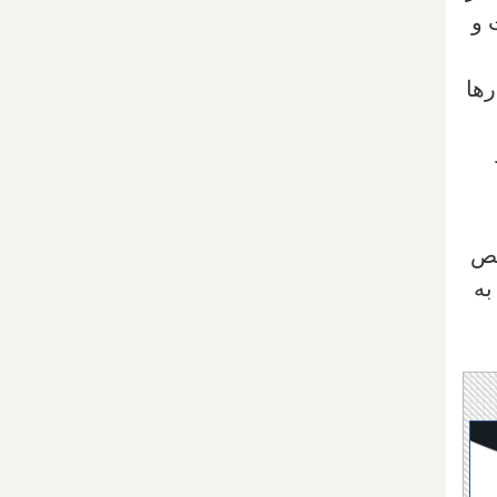
 و
رها
خص
به