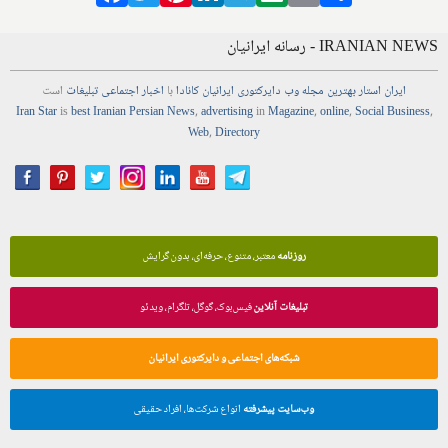
IRANIAN NEWS - رسانه ایرانیان
ایران استار
بهترین
مجله
وب
دایرکتوری
ایرانیان کانادا
با
اخبار
اجتماعی
تبلیغات
است
Iran Star
is
best Iranian Persian
News
,
advertising
in
Magazine
,
online
,
Social Business
,
Web
,
Directory
روزنامه
معتبر، متنوع، حرفه‌ای، بدون گرایش
تبلیغات آنلاین
فیس‌بوک، گوگل، تلگرام، ویدئو
شبکه‌های اجتماعی و دایرکتوری ایرانیان
وب‌سایت پیشرفته
انواع شرکت‌ها، افراد حقیقی