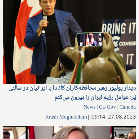
دیدار پولیور رهبر محافظه‌کاران کانادا با ایرانیان در سالنی
پُر: عوامل رژیم ایران را بیرون می‌کنم
News
|
Ca-Gov
|
Canada
Arash Moghaddam
|
27.08.2023, 09:14: