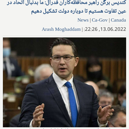
کندیس برگن راهبر محافظه‌کاران فدرال: ما بدنبال اتحاد در
عین تفاوت هستیم تا دوباره دولت تشکیل دهیم
News
|
Ca-Gov
|
Canada
Arash Moghaddam
|
13.06.2022, 22:26: