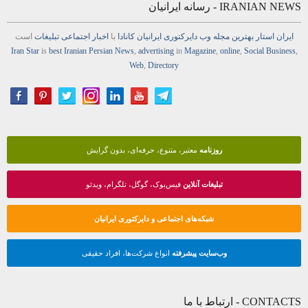
IRANIAN NEWS - رسانه ایرانیان
ایران استار
بهترین
مجله
وب
دایرکتوری
ایرانیان کانادا
با
اخبار
اجتماعی
تبلیغات
است
Iran Star
is
best Iranian Persian
News
,
advertising
in
Magazine
,
online
,
Social Business
,
Web
,
Directory
روزنامه
معتبر، متنوع، حرفه‌ای، بدون گرایش
تبلیغات آنلاین
فیس‌بوک، گوگل، تلگرام، ویدئو
شبکه‌های اجتماعی و دایرکتوری ایرانیان
وب‌سایت پیشرفته
انواع شرکت‌ها، افراد حقیقی
CONTACTS - ارتباط با ما