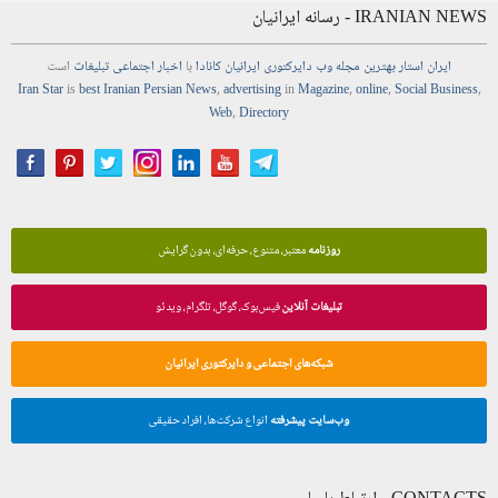
IRANIAN NEWS - رسانه ایرانیان
ایران استار
بهترین
مجله
وب
دایرکتوری
ایرانیان کانادا
با
اخبار
اجتماعی
تبلیغات
است
Iran Star
is
best Iranian Persian
News
,
advertising
in
Magazine
,
online
,
Social Business
,
Web
,
Directory
روزنامه
معتبر، متنوع، حرفه‌ای، بدون گرایش
تبلیغات آنلاین
فیس‌بوک، گوگل، تلگرام، ویدئو
شبکه‌های اجتماعی و دایرکتوری ایرانیان
وب‌سایت پیشرفته
انواع شرکت‌ها، افراد حقیقی