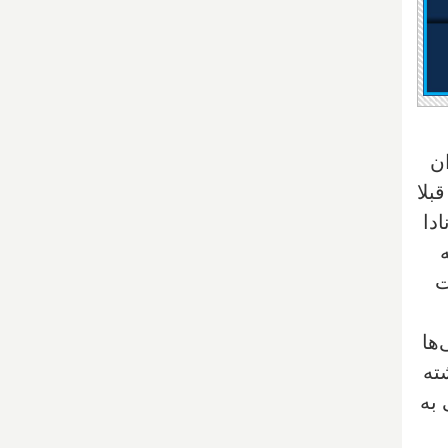
ان
بلا
دا
ت
ها
ته
 به