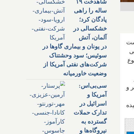
شاهدخت ۱۹
ساله را راهی
پادگان کرد؛
خشکسالی در
آلمان، آتش
ست
در یونان و بیماری گاوها در
ی
سوئیس؛ سود وحشتناک
وع
شرکت‌های نفتی آمریکا از
وضعیت خاورمیانه
سی‌بی‌اس:
ر و
آمریکا و
اسرائیل در
ده
تدارک حملات
گسترده به
نیروگاه‌ها و