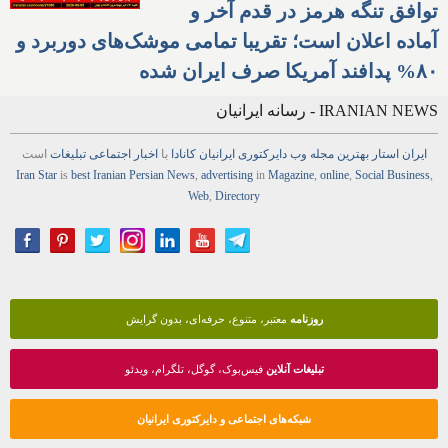
توافق تنگه هرمز در قدم آخر و
آماده اعلان است؛ تقریبا تمامی موشک‌های دوربرد و
۸۰% پدافند آمریکا صرف ایران شده
IRANIAN NEWS - رسانه ایرانیان
ایران استار
بهترین
مجله
وب
دایرکتوری
ایرانیان کانادا
با
اخبار
اجتماعی
تبلیغات
است
Iran Star
is
best Iranian Persian
News
,
advertising
in
Magazine
,
online
,
Social Business
,
Web
,
Directory
روزنامه
معتبر، متنوع، حرفه‌ای، بدون گرایش
تبلیغات آنلاین
فیس‌بوک، گوگل، تلگرام، ویدئو
شبکه‌های اجتماعی و دایرکتوری ایرانیان