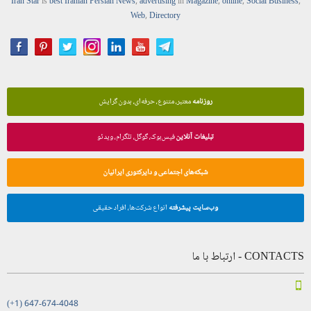
Iran Star
is
best Iranian Persian
News
,
advertising
in
Magazine
,
online
,
Social Business
,
Web
,
Directory
روزنامه
معتبر، متنوع، حرفه‌ای، بدون گرایش
تبلیغات آنلاین
فیس‌بوک، گوگل، تلگرام، ویدئو
شبکه‌های اجتماعی و دایرکتوری ایرانیان
وب‌سایت پیشرفته
انواع شرکت‌ها، افراد حقیقی
CONTACTS - ارتباط با ما
(+1) 647-674-4048