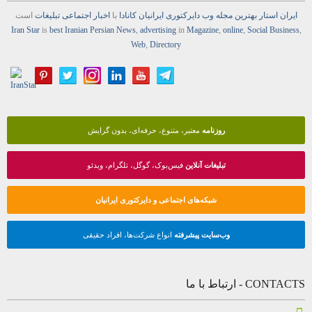
ایران استار
بهترین
مجله
وب
دایرکتوری
ایرانیان کانادا
با
اخبار
اجتماعی
تبلیغات
است
Iran Star
is
best Iranian Persian
News
,
advertising
in
Magazine
,
online
,
Social Business
,
Web
,
Directory
روزنامه
معتبر، متنوع، حرفه‌ای، بدون گرایش
تبلیغات آنلاین
فیس‌بوک، گوگل، تلگرام، ویدئو
شبکه‌های اجتماعی و دایرکتوری ایرانیان
وب‌سایت پیشرفته
انواع شرکت‌ها، افراد حقیقی
CONTACTS - ارتباط با ما