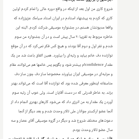
شروع کاری من اول بعد از اینکه در واقع دوره عالی را تمام کردم اولین
کاری که کردم به پیشنهاد استادم در ایران‌، استاد سیامک عزیززاده که
واقعا مدیونشان هستم، در جشنواره موسیقی شرکت کردم. البته این
خاطره مربوط به تقریبا ۲۰ سال پیش است و در آن جشنواره من سوم
شدم و نفر اول و دوم آقا بودند و هیچ کس فکر نمی‌کرد که در آن موقع
نوازنده دف خانم بیاید و رتبه‌ای را بیاورد. همین اتفاق باعث شد من یک
مقدار
confidence
ام بیشتر شود و بگویم پس خانمها هم می‌توانند مقام
و مرتبه‌ای در موسیقی ایران بیاورند مخصوصا ساز دف چون ساز دف
متاسفانه اینطور معرفی شده بود که نوازنده آقا است که می‌تواند بهتر
بزند. به خاطر قدرتی که در دست آقایان است. ولی خوب آن رتبه سوم
آوردن یک مقدار به من انرژی داد که می‌شود کارهای بهتری انجام داد از
آنجا عضو ارکستر جوانان ملی تالار وحدت شدم و بعد دیگر از آنجا
دعوت‌های مختلف شروع شد و دیگر در گروه موسیقی آقای عصار و سه
سال عضو تالار وحدت بودم.