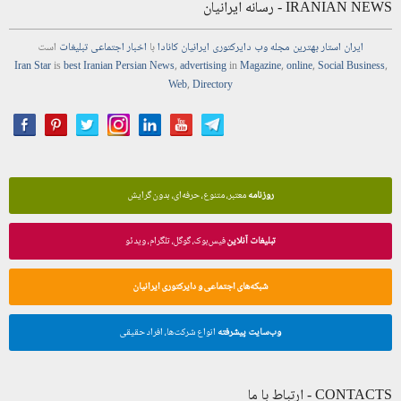
IRANIAN NEWS - رسانه ایرانیان
ایران استار
بهترین
مجله
وب
دایرکتوری
ایرانیان کانادا
با
اخبار
اجتماعی
تبلیغات
است
Iran Star
is
best Iranian Persian
News
,
advertising
in
Magazine
,
online
,
Social Business
,
Web
,
Directory
روزنامه
معتبر، متنوع، حرفه‌ای، بدون گرایش
تبلیغات آنلاین
فیس‌بوک، گوگل، تلگرام، ویدئو
شبکه‌های اجتماعی و دایرکتوری ایرانیان
وب‌سایت پیشرفته
انواع شرکت‌ها، افراد حقیقی
CONTACTS - ارتباط با ما