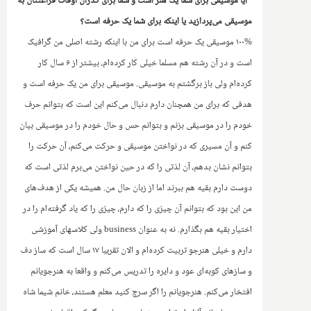
*آیا موسیقی برای شما یک هنر است و شما برای گذران اوقات فراغتتان به
موسیقی می‌پردازید یا اینکه برای شما یک حرفه است؟
۱۰۰% موسیقی یک حرفه است برای من با اینکه رشته اصلی من گرافیک
است و در آن رشته هم مسلما خیلی کار کرده‌ام، بیشتر از ۶ سال کار
کرده‌ام ولی باز برگشتم به موسیقی. موسیقی برای من یک حرفه است و
هدفی که برای من همچنان دارم دنبال می‌کنم این است که بتوانم حرف
خودم را در موسیقی بزنم و بتوانم حس و حال خودم را در موسیقی بیان
کنم و آن مسیری که در نواختن موسیقی و حرکت می‌کنم، آن حرکت را
بتوانم نشان بدهم، آن لذتی را که در حین نواختن می‌برم لذتی است که
دوست دارم بقیه هم ببرند اما از زبان حال من. همیشه یکی از هدف‌های
من این بود که بتوانم آن چیزی را که دارم، چیزی را که یاد گرفته‌ام را در
اختیار بقیه هم بگذارم. نه به عنوان
business
ولی کلاسهای آموزشی
دارم و خیلی هنرجو تربیت کرده‌ام و الان تقریبا ۱۷ سال است که ساز دف‌
و سازهای کوبه‌ای عود و دایره را تدریس می‌کنم و واقعا به هنرجویانم
افتخار می‌کنم. هنرجویانم را اگر سرچ کنید معلم هستند، خانم شیما شاه