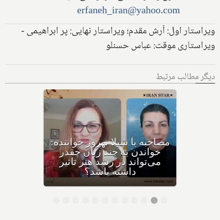
erfaneh_iran@yahoo.com
ویراستار اول: آرش مقدم؛ ویراستار نهایی: پر ابراهیمی -
ویراستاری موقت: عباس حسنلو
دیگر مطالب مرتبط
پیروزفر نقاش
مصاحبه با شیلا نهرور خوان
گونه مینیاتور
خواندن به چند زبان چق
روز می‌توان
می‌تواند در رشد هنر تاث
رد؟
داشته باشد؟