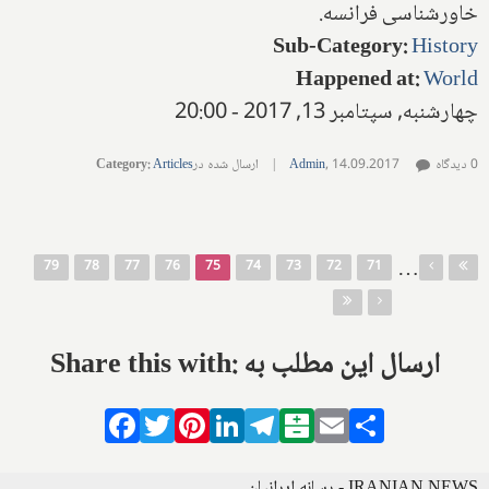
خاورشناسی فرانسه.
Sub-Category
:
History
Happened at
:
World
چهارشنبه, سپتامبر 13, 2017 - 20:00
0 دیدگاه
14.09.2017
,
Admin
|
ارسال شده در
Articles
:
Category
صفحه‌ها
…
79
78
77
76
75
74
73
72
71
Share this with: ارسال این مطلب به
Facebook
Twitter
Pinterest
LinkedIn
Telegram
Balatarin
Email
Share
IRANIAN NEWS - رسانه ایرانیان