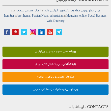
ایران استار
بهترین
مجله
وب
دایرکتوری
ایرانیان کانادا
با
اخبار
اجتماعی
تبلیغات
است
Iran Star
is
best Iranian Persian
News
,
advertising
in
Magazine
,
online
,
Social Business
,
Web
,
Directory
روزنامه
معتبر، متنوع، حرفه‌ای، بدون گرایش
تبلیغات آنلاین
فیس‌بوک، گوگل، تلگرام، ویدئو
شبکه‌های اجتماعی و دایرکتوری ایرانیان
وب‌سایت پیشرفته
انواع شرکت‌ها، افراد حقیقی
CONTACTS - ارتباط با ما